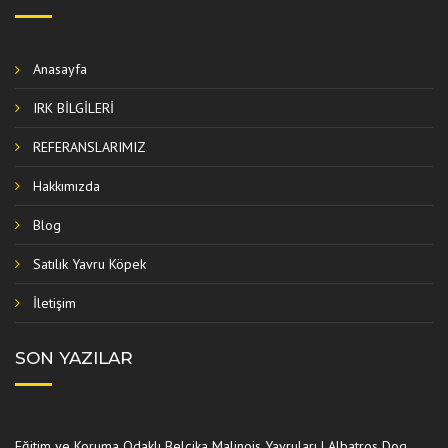
Anasayfa
IRK BİLGİLERİ
REFERANSLARIMIZ
Hakkımızda
Blog
Satılık Yavru Köpek
İletişim
SON YAZILAR
Eğitim ve Koruma Odaklı Belçika Malinois Yavruları | Albatros Dog