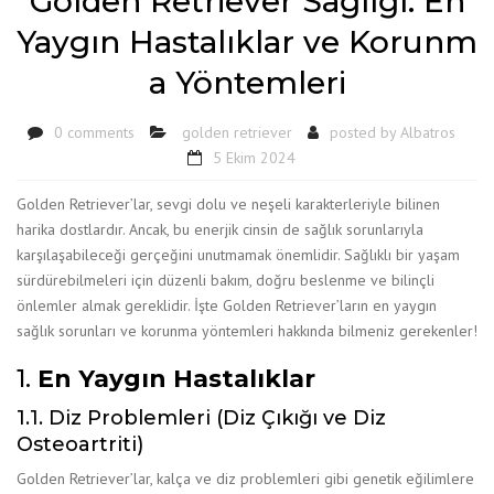
Golden Retriever Sağlığı: En
Yaygın Hastalıklar ve Korunm
a Yöntemleri
0 comments
golden retriever
posted by
Albatros
5 Ekim 2024
Golden Retriever’lar, sevgi dolu ve neşeli karakterleriyle bilinen
harika dostlardır. Ancak, bu enerjik cinsin de sağlık sorunlarıyla
karşılaşabileceği gerçeğini unutmamak önemlidir. Sağlıklı bir yaşam
sürdürebilmeleri için düzenli bakım, doğru beslenme ve bilinçli
önlemler almak gereklidir. İşte Golden Retriever’ların en yaygın
sağlık sorunları ve korunma yöntemleri hakkında bilmeniz gerekenler!
1.
En Yaygın Hastalıklar
1.1. Diz Problemleri (Diz Çıkığı ve Diz
Osteoartriti)
Golden Retriever’lar, kalça ve diz problemleri gibi genetik eğilimlere