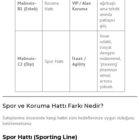
Malinois-
Koruma
VIP / Alan
ağırbaşlı
B1 (Erkek)
Hattı
Koruma
ama tehdit
anında
patlayıcı
güç.
İnsan
odaklı,
sosyal
dengesi
Malinois-
İtaat /
mükemmel,
Spor Hattı
C2 (Dişi)
Agility
“pleasing”
(memnun
etme)
arzusu
yüksek.
Spor ve Koruma Hattı Farkı Nedir?
Sahiplenme öncesinde hangi hattın sizin hedeflerinize uygun olduğunu
belirlemelisiniz:
Spor Hattı (Sporting Line)