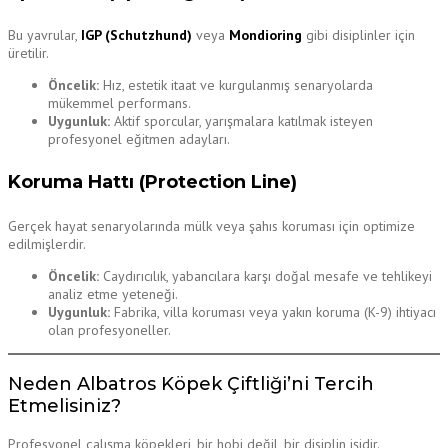
Bu yavrular,
IGP (Schutzhund)
veya
Mondioring
gibi disiplinler için
üretilir.
Öncelik:
Hız, estetik itaat ve kurgulanmış senaryolarda
mükemmel performans.
Uygunluk:
Aktif sporcular, yarışmalara katılmak isteyen
profesyonel eğitmen adayları.
Koruma Hattı (Protection Line)
Gerçek hayat senaryolarında mülk veya şahıs koruması için optimize
edilmişlerdir.
Öncelik:
Caydırıcılık, yabancılara karşı doğal mesafe ve tehlikeyi
analiz etme yeteneği.
Uygunluk:
Fabrika, villa koruması veya yakın koruma (K-9) ihtiyacı
olan profesyoneller.
Neden Albatros Köpek Çiftliği’ni Tercih
Etmelisiniz?
Profesyonel çalışma köpekleri, bir hobi değil, bir disiplin işidir.