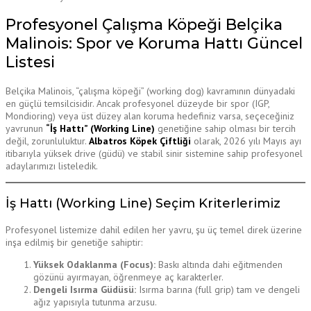
Profesyonel Çalışma Köpeği Belçika
Malinois: Spor ve Koruma Hattı Güncel
Listesi
Belçika Malinois, “çalışma köpeği” (working dog) kavramının dünyadaki
en güçlü temsilcisidir. Ancak profesyonel düzeyde bir spor (IGP,
Mondioring) veya üst düzey alan koruma hedefiniz varsa, seçeceğiniz
yavrunun
“İş Hattı” (Working Line)
genetiğine sahip olması bir tercih
değil, zorunluluktur.
Albatros Köpek Çiftliği
olarak, 2026 yılı Mayıs ayı
itibarıyla yüksek drive (güdü) ve stabil sinir sistemine sahip profesyonel
adaylarımızı listeledik.
İş Hattı (Working Line) Seçim Kriterlerimiz
Profesyonel listemize dahil edilen her yavru, şu üç temel direk üzerine
inşa edilmiş bir genetiğe sahiptir:
Yüksek Odaklanma (Focus):
Baskı altında dahi eğitmenden
gözünü ayırmayan, öğrenmeye aç karakterler.
Dengeli Isırma Güdüsü:
Isırma barına (full grip) tam ve dengeli
ağız yapısıyla tutunma arzusu.