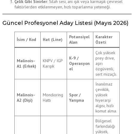
Çelik Gibi Sinirler:
Silah sesi, ani ışık veya karmaşık çevresel
faktörlerden etkilenmeyen, hızlı toparlanma yeteneği.
Güncel Profesyonel Aday Listesi (Mayıs 2026)
Potansiyel
Karakter
İsim / Kod
Hat (Line)
Alan
Özeti
Çok yüksek
K-9 /
prey drive,
Malinois-
KNPV / IGP
Operasyon
aşırı
A1 (Erkek)
Karışık
el
özgüvenli,
sert mizaçlı.
İnanılmaz
çeviklik,
Malinois-
Mondioring
Spor /
yüksek
A2 (Dişi)
Hattı
Yarışma
hiyerarşi
algısı, hızlı
komut alma.
Bölgesel
farkındalığı
yüksek,