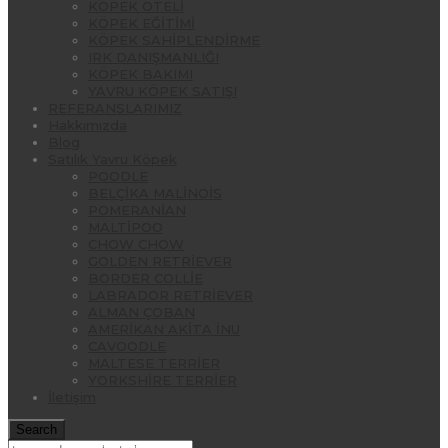
KÖPEK OTELİ
KÖPEK EĞİTİMİ
KÖPEK SAHİPLENDİRME
IRK DANIŞMANLIĞI
KÖPEK BAKIMI
YAVRU KÖPEK SATIŞI
REFERANSLARIMIZ
Hakkımızda
Blog
Satılık Yavru Köpek
POODLE
BELÇİKA MALİNOİS
POMERANİAN
MALTİPOO
CHOW CHOW
GOLDEN RETRİEVER
BORDER COLLİE
LABRADOR RETRİEVER
ALMAN ÇOBAN
AMERİKAN AKİTA İNU
CAVOODLE
MALTESE TERRİER
YORKSHİRE TERRİER
İletişim
Search