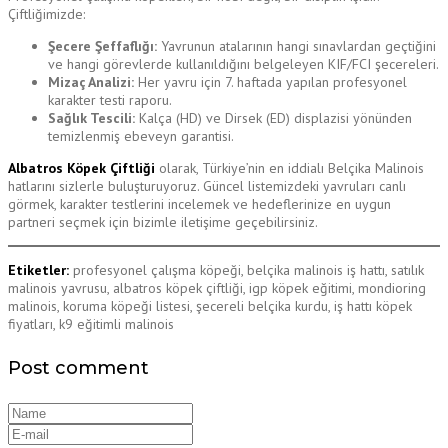
Çiftliğimizde:
Şecere Şeffaflığı:
Yavrunun atalarının hangi sınavlardan geçtiğini
ve hangi görevlerde kullanıldığını belgeleyen KIF/FCI şecereleri.
Mizaç Analizi:
Her yavru için 7. haftada yapılan profesyonel
karakter testi raporu.
Sağlık Tescili:
Kalça (HD) ve Dirsek (ED) displazisi yönünden
temizlenmiş ebeveyn garantisi.
Albatros Köpek Çiftliği
olarak, Türkiye’nin en iddialı Belçika Malinois
hatlarını sizlerle buluşturuyoruz. Güncel listemizdeki yavruları canlı
görmek, karakter testlerini incelemek ve hedeflerinize en uygun
partneri seçmek için bizimle iletişime geçebilirsiniz.
Etiketler:
profesyonel çalışma köpeği, belçika malinois iş hattı, satılık
malinois yavrusu, albatros köpek çiftliği, igp köpek eğitimi, mondioring
malinois, koruma köpeği listesi, şecereli belçika kurdu, iş hattı köpek
fiyatları, k9 eğitimli malinois
Post comment