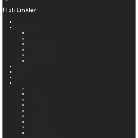
Hızlı Linkler
Anasayfa
IRK BİLGİLERİ
KÖPEK OTELİ
KÖPEK EĞİTİMİ
KÖPEK SAHİPLENDİRME
IRK DANIŞMANLIĞI
KÖPEK BAKIMI
YAVRU KÖPEK SATIŞI
REFERANSLARIMIZ
Hakkımızda
Blog
Satılık Yavru Köpek
POODLE
BELÇİKA MALİNOİS
POMERANİAN
MALTİPOO
CHOW CHOW
GOLDEN RETRİEVER
BORDER COLLİE
LABRADOR RETRİEVER
ALMAN ÇOBAN