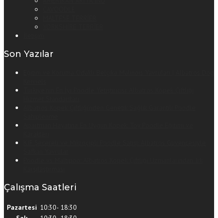
AMERİKAN AKİTA İNU
CAVOODLE
MALTESE TERRİER
YORKSHİRE TERRİER
İletişim
Son Yazılar
Eğitim ve Koruma Odaklı Belçika Malinois Yavruları | Albatros Dog
Kennels
Türkiye’nin En İyi Poodle Yetiştiricisi: Albatros Köpek Çiftliği
Hizmet Standartları
Albatros Köpek Çiftliği’nden Genetik Sağlık Garantili Poodle
Sahiplenme
Apartman Hayatına En Uygun Köpek: Toy Poodle Eğitimi ve
Karakteri
KIF Şecereli ve Mikroçipli Poodle Satışı: Albatros Güvencesiyle
Safkan Yavrular
Poodle vs Maltipoo: Albatros Köpek Çiftliği Uzmanlarından Irk
Karşılaştırması
Çalışma Saatleri
Pazartesi
10:30- 18:30