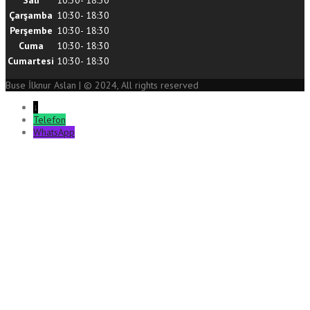
Salı
10:30- 18:30
Çarşamba
10:30- 18:30
Perşembe
10:30- 18:30
Cuma
10:30- 18:30
Cumartesi
10:30- 18:30
Buse İlknur Aslan | © 2024, All rights reserved
↓
Telefon
WhatsApp