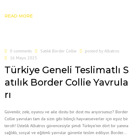
READ MORE
0 comments
Satılık Border Collie
posted by
Albatros
16 Mayıs 2025
Türkiye Geneli Teslimatlı S
atılık Border Collie Yavrula
rı
Güvenilir, zeki, oyuncu ve aile dostu bir dost mu arıyorsunuz? Border
Collie yavruları tam da sizin gibi bilinçli hayvanseverler için eşsiz bir
tercih! Üstelik Albatros güvencesiyle şimdi Türkiye’nin dört bir yanına
sağlıklı, sosyal ve eğitimli yavrular güvenle teslim ediliyor. Border…