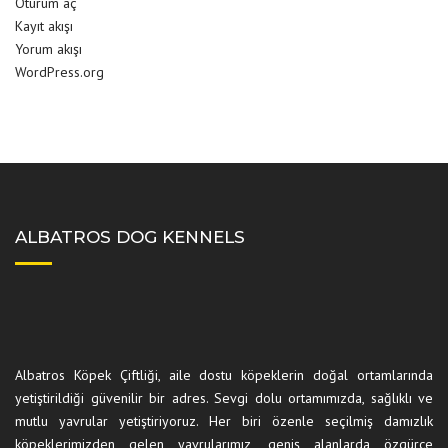
Oturum aç
Kayıt akışı
Yorum akışı
WordPress.org
ALBATROS DOG KENNELS
Albatros Köpek Çiftliği, aile dostu köpeklerin doğal ortamlarında
yetiştirildiği güvenilir bir adres. Sevgi dolu ortamımızda, sağlıklı ve
mutlu yavrular yetiştiriyoruz. Her biri özenle seçilmiş damızlık
köpeklerimizden gelen yavrularımız, geniş alanlarda özgürce