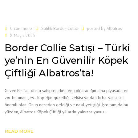
0 comments
Satılık Border Collie
posted by
Albatros
8 Mayıs 2025
Border Collie Satışı – Türki
ye’nin En Güvenilir Köpek
Çiftliği Albatros’ta!
Güven.Bir can dostu sahiplenirken en çok aradığın ama piyasada en
zor bulunan şey…Köpeğin güzelliği, zekâsı ya da ırkı bir yana, asıl
önemli olan: Onun nereden geldiği ve nasıl yetiştiği. İşte tam da bu
yüzden, Albatros Köpek Çiftliği yıllardır yalnızca yavru…
READ MORE