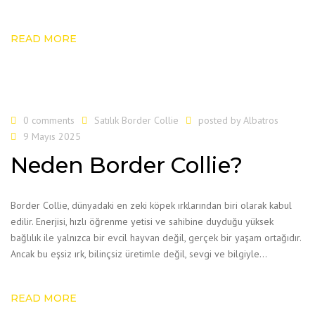
READ MORE
0 comments
Satılık Border Collie
posted by
Albatros
9 Mayıs 2025
Neden Border Collie?
Border Collie, dünyadaki en zeki köpek ırklarından biri olarak kabul
edilir. Enerjisi, hızlı öğrenme yetisi ve sahibine duyduğu yüksek
bağlılık ile yalnızca bir evcil hayvan değil, gerçek bir yaşam ortağıdır.
Ancak bu eşsiz ırk, bilinçsiz üretimle değil, sevgi ve bilgiyle…
READ MORE