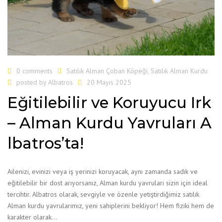
0 comments
Satılık Alman Çoban Köpeği
,
Satılık Alman Kurdu
posted by
Albatros
20 Mayıs 2025
Eğitilebilir ve Koruyucu Irk
– Alman Kurdu Yavruları A
lbatros’ta!
Ailenizi, evinizi veya iş yerinizi koruyacak, aynı zamanda sadık ve
eğitilebilir bir dost arıyorsanız, Alman kurdu yavruları sizin için ideal
tercihtir. Albatros olarak, sevgiyle ve özenle yetiştirdiğimiz satılık
Alman kurdu yavrularımız, yeni sahiplerini bekliyor! Hem fiziki hem de
karakter olarak…