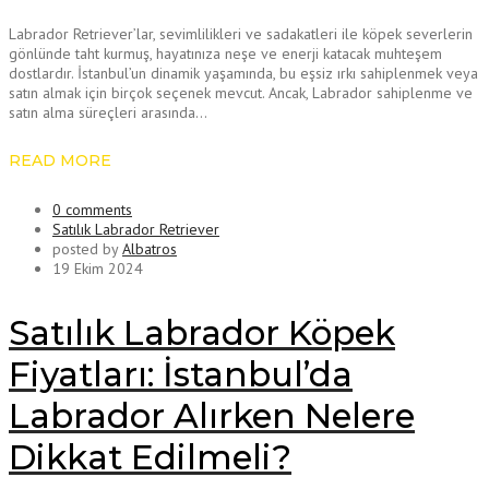
Labrador Retriever’lar, sevimlilikleri ve sadakatleri ile köpek severlerin
gönlünde taht kurmuş, hayatınıza neşe ve enerji katacak muhteşem
dostlardır. İstanbul’un dinamik yaşamında, bu eşsiz ırkı sahiplenmek veya
satın almak için birçok seçenek mevcut. Ancak, Labrador sahiplenme ve
satın alma süreçleri arasında…
READ MORE
0 comments
Satılık Labrador Retriever
posted by
Albatros
19 Ekim 2024
Satılık Labrador Köpek
Fiyatları: İstanbul’da
Labrador Alırken Nelere
Dikkat Edilmeli?