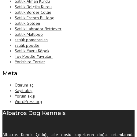
Satılık Alman Kurdu
Satılık Belçika Kurdu
Satılık Border Collie
Satılık French Bulldog
Satılık Golden
Satılık Labrador Retriever
Satılık Maltipoo
satılık pomeranian
satılık poodle
Satılık Yavru Köpek
Toy Poodle Yavruları
Yorkshire Terrier
Meta
Oturum aç
Kayıt akışı
Yorum akışı
WordPress.org
Albatros Dog Kennels
Albatros Köpek Çiftliği, aile dostu köpeklerin doğal ortamlarında