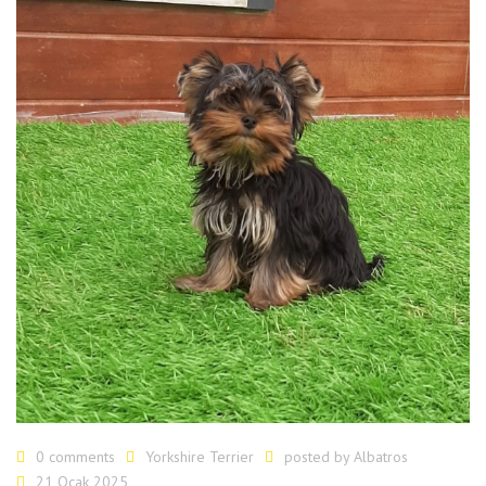
0 comments
Yorkshire Terrier
posted by
Albatros
21 Ocak 2025