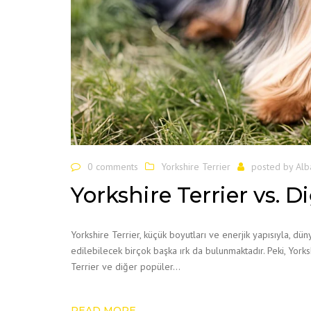
0 comments
Yorkshire Terrier
posted by
Alb
Yorkshire Terrier vs. D
Yorkshire Terrier, küçük boyutları ve enerjik yapısıyla, dü
edilebilecek birçok başka ırk da bulunmaktadır. Peki, Yorkshi
Terrier ve diğer popüler…
READ MORE