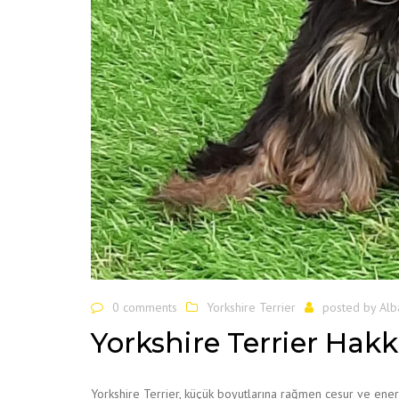
0 comments
Yorkshire Terrier
posted by
Alb
Yorkshire Terrier Hakk
Yorkshire Terrier, küçük boyutlarına rağmen cesur ve enerji