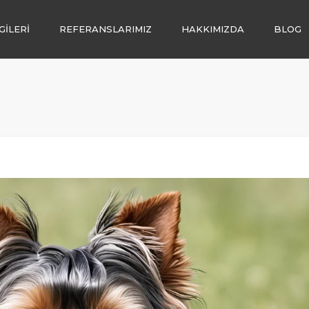
GİLERİ
REFERANSLARIMIZ
HAKKIMIZDA
BLOG
İ
LENDİRME
LIĞI
I
SATIŞI