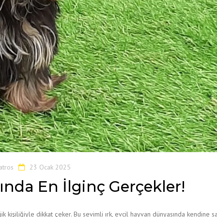
atros
23 Ocak 2025
ında En İlginç Gerçekler!
k kişiliğiyle dikkat çeker. Bu sevimli ırk, evcil hayvan dünyasında kendine s