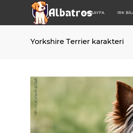
ANASAYFA
IRK BİL
KÖPEK OTELİ
KÖPEK EĞİTİM
Yorkshire Terrier karakteri
KÖPEK SAHİP
IRK DANIŞMAN
KÖPEK BAKIM
YAVRU KÖPEK 