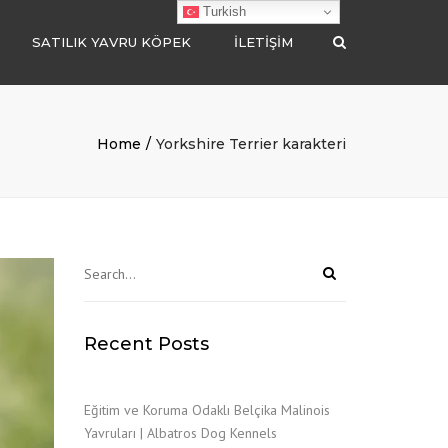
Turkish
SATILIK YAVRU KÖPEK
İLETIŞIM
Search
POODLE
BELÇİKA MALİNOİS
Home
Yorkshire Terrier karakteri
POMERANİAN
MALTİPOO
CHOW CHOW
GOLDEN RETRİEVER
BORDER COLLİE
Recent Posts
LABRADOR RETRİEVER
ALMAN ÇOBAN
Eğitim ve Koruma Odaklı Belçika Malinois
Yavruları | Albatros Dog Kennels
AMERİKAN AKİTA İNU