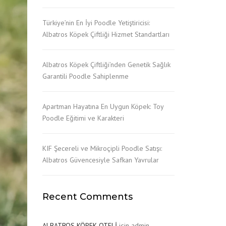
CAVOODLE
Türkiye’nin En İyi Poodle Yetiştiricisi:
Albatros Köpek Çiftliği Hizmet Standartları
MALTESE TERRİER
YORKSHİRE TERRİER
Albatros Köpek Çiftliği’nden Genetik Sağlık
Garantili Poodle Sahiplenme
Apartman Hayatına En Uygun Köpek: Toy
Poodle Eğitimi ve Karakteri
KIF Şecereli ve Mikroçipli Poodle Satışı:
Albatros Güvencesiyle Safkan Yavrular
Recent Comments
ALBATROS KÖPEK OTELİ
için
admin