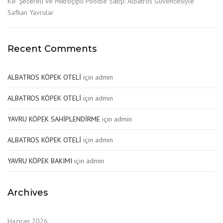
KIF Şecereli ve Mikroçipli Poodle Satışı: Albatros Güvencesiyle
Safkan Yavrular
Recent Comments
ALBATROS KÖPEK OTELİ
için
admin
ALBATROS KÖPEK OTELİ
için
admin
YAVRU KÖPEK SAHİPLENDİRME
için
admin
ALBATROS KÖPEK OTELİ
için
admin
YAVRU KÖPEK BAKIMI
için
admin
Archives
Haziran 2026