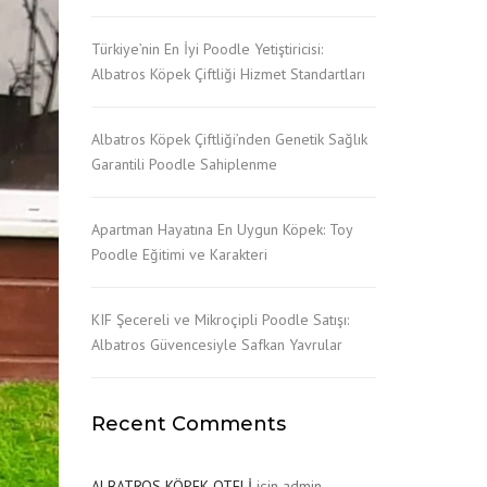
CAVOODLE
Türkiye’nin En İyi Poodle Yetiştiricisi:
Albatros Köpek Çiftliği Hizmet Standartları
MALTESE TERRİER
YORKSHİRE TERRİER
Albatros Köpek Çiftliği’nden Genetik Sağlık
Garantili Poodle Sahiplenme
Apartman Hayatına En Uygun Köpek: Toy
Poodle Eğitimi ve Karakteri
KIF Şecereli ve Mikroçipli Poodle Satışı:
Albatros Güvencesiyle Safkan Yavrular
Recent Comments
ALBATROS KÖPEK OTELİ
için
admin