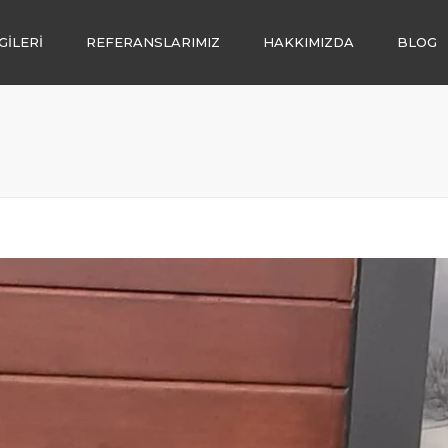
GİLERİ
REFERANSLARIMIZ
HAKKIMIZDA
BLOG
İ
LENDİRME
LIĞI
I
SATIŞI