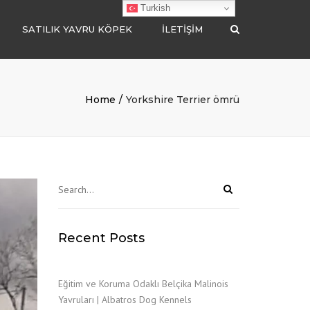
Turkish
SATILIK YAVRU KÖPEK
İLETIŞIM
Search
POODLE
BELÇİKA MALİNOİS
Home
Yorkshire Terrier ömrü
POMERANİAN
MALTİPOO
CHOW CHOW
GOLDEN RETRİEVER
BORDER COLLİE
Recent Posts
LABRADOR RETRİEVER
ALMAN ÇOBAN
Eğitim ve Koruma Odaklı Belçika Malinois
Yavruları | Albatros Dog Kennels
AMERİKAN AKİTA İNU