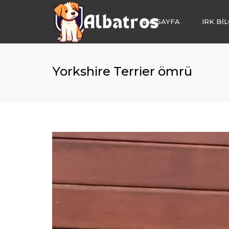
ANASAYFA
IRK BİL
KÖPEK OTELİ
KÖPEK EĞİTİM
Yorkshire Terrier ömrü
KÖPEK SAHİP
IRK DANIŞMAN
KÖPEK BAKIM
YAVRU KÖPEK 