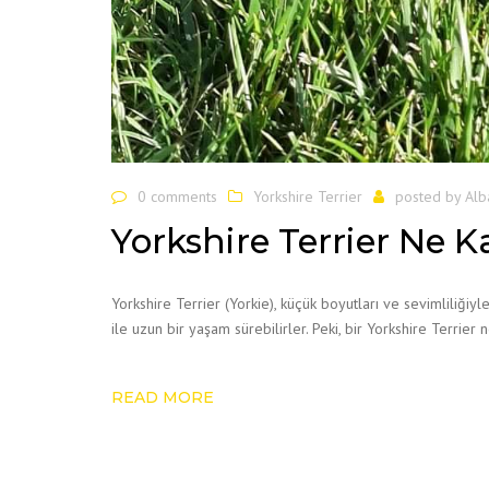
0 comments
Yorkshire Terrier
posted by
Alb
Yorkshire Terrier Ne 
Yorkshire Terrier (Yorkie), küçük boyutları ve sevimliliğiyl
ile uzun bir yaşam sürebilirler. Peki, bir Yorkshire Terrie
READ MORE