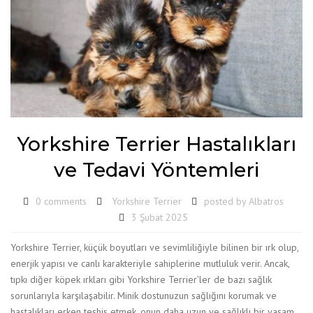
Yorkshire Terrier Hastalıkları
ve Tedavi Yöntemleri
0 comments
Yorkshire Terrier
posted by
Albatros
3 Şubat 2025
Yorkshire Terrier, küçük boyutları ve sevimliliğiyle bilinen bir ırk olup,
enerjik yapısı ve canlı karakteriyle sahiplerine mutluluk verir. Ancak,
tıpkı diğer köpek ırkları gibi Yorkshire Terrier’ler de bazı sağlık
sorunlarıyla karşılaşabilir. Minik dostunuzun sağlığını korumak ve
hastalıkları erken teşhis etmek, onun daha uzun ve sağlıklı bir yaşam