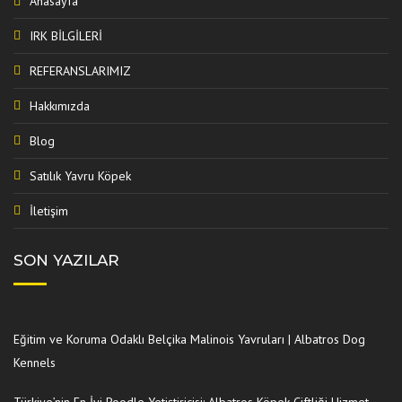
Anasayfa
IRK BİLGİLERİ
REFERANSLARIMIZ
Hakkımızda
Blog
Satılık Yavru Köpek
İletişim
SON YAZILAR
Eğitim ve Koruma Odaklı Belçika Malinois Yavruları | Albatros Dog
Kennels
Türkiye’nin En İyi Poodle Yetiştiricisi: Albatros Köpek Çiftliği Hizmet