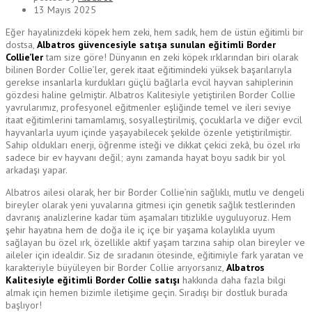
13 Mayıs 2025
Eğer hayalinizdeki köpek hem zeki, hem sadık, hem de üstün eğitimli bir
dostsa,
Albatros güvencesiyle satışa sunulan eğitimli Border
Collie’ler
tam size göre! Dünyanın en zeki köpek ırklarından biri olarak
bilinen Border Collie’ler, gerek itaat eğitimindeki yüksek başarılarıyla
gerekse insanlarla kurdukları güçlü bağlarla evcil hayvan sahiplerinin
gözdesi haline gelmiştir. Albatros Kalitesiyle yetiştirilen Border Collie
yavrularımız, profesyonel eğitmenler eşliğinde temel ve ileri seviye
itaat eğitimlerini tamamlamış, sosyalleştirilmiş, çocuklarla ve diğer evcil
hayvanlarla uyum içinde yaşayabilecek şekilde özenle yetiştirilmiştir.
Sahip oldukları enerji, öğrenme isteği ve dikkat çekici zekâ, bu özel ırkı
sadece bir ev hayvanı değil; aynı zamanda hayat boyu sadık bir yol
arkadaşı yapar.
Albatros ailesi olarak, her bir Border Collie’nin sağlıklı, mutlu ve dengeli
bireyler olarak yeni yuvalarına gitmesi için genetik sağlık testlerinden
davranış analizlerine kadar tüm aşamaları titizlikle uyguluyoruz. Hem
şehir hayatına hem de doğa ile iç içe bir yaşama kolaylıkla uyum
sağlayan bu özel ırk, özellikle aktif yaşam tarzına sahip olan bireyler ve
aileler için idealdir. Siz de sıradanın ötesinde, eğitimiyle fark yaratan ve
karakteriyle büyüleyen bir Border Collie arıyorsanız,
Albatros
Kalitesiyle eğitimli Border Collie satışı
hakkında daha fazla bilgi
almak için hemen bizimle iletişime geçin. Sıradışı bir dostluk burada
başlıyor!