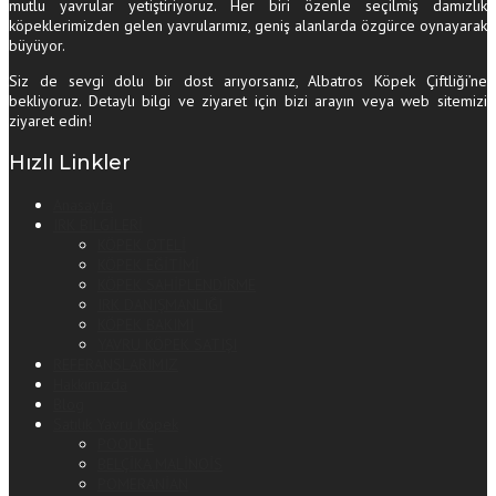
mutlu yavrular yetiştiriyoruz. Her biri özenle seçilmiş damızlık
köpeklerimizden gelen yavrularımız, geniş alanlarda özgürce oynayarak
büyüyor.
Siz de sevgi dolu bir dost arıyorsanız, Albatros Köpek Çiftliği’ne
bekliyoruz. Detaylı bilgi ve ziyaret için bizi arayın veya web sitemizi
ziyaret edin!
Hızlı Linkler
Anasayfa
IRK BİLGİLERİ
KÖPEK OTELİ
KÖPEK EĞİTİMİ
KÖPEK SAHİPLENDİRME
IRK DANIŞMANLIĞI
KÖPEK BAKIMI
YAVRU KÖPEK SATIŞI
REFERANSLARIMIZ
Hakkımızda
Blog
Satılık Yavru Köpek
POODLE
BELÇİKA MALİNOİS
POMERANİAN