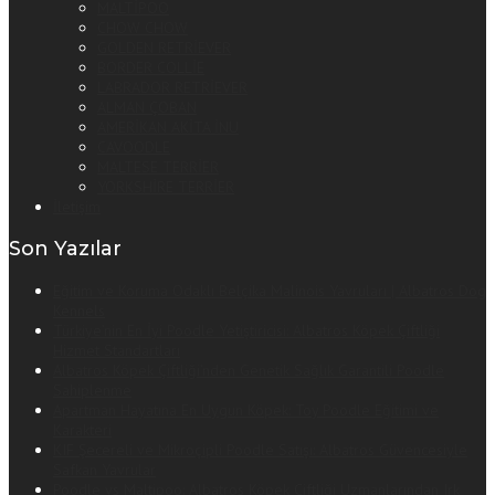
MALTİPOO
CHOW CHOW
GOLDEN RETRİEVER
BORDER COLLİE
LABRADOR RETRİEVER
ALMAN ÇOBAN
AMERİKAN AKİTA İNU
CAVOODLE
MALTESE TERRİER
YORKSHİRE TERRİER
İletişim
Son Yazılar
Eğitim ve Koruma Odaklı Belçika Malinois Yavruları | Albatros Dog
Kennels
Türkiye’nin En İyi Poodle Yetiştiricisi: Albatros Köpek Çiftliği
Hizmet Standartları
Albatros Köpek Çiftliği’nden Genetik Sağlık Garantili Poodle
Sahiplenme
Apartman Hayatına En Uygun Köpek: Toy Poodle Eğitimi ve
Karakteri
KIF Şecereli ve Mikroçipli Poodle Satışı: Albatros Güvencesiyle
Safkan Yavrular
Poodle vs Maltipoo: Albatros Köpek Çiftliği Uzmanlarından Irk