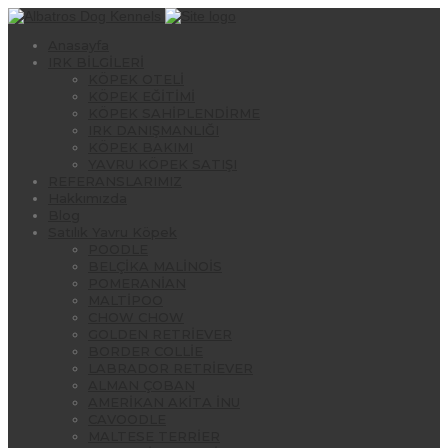
Anasayfa
IRK BİLGİLERİ
KÖPEK OTELİ
KÖPEK EĞİTİMİ
KÖPEK SAHİPLENDİRME
IRK DANIŞMANLIĞI
KÖPEK BAKIMI
YAVRU KÖPEK SATIŞI
REFERANSLARIMIZ
Hakkımızda
Blog
Satılık Yavru Köpek
POODLE
BELÇİKA MALİNOİS
POMERANİAN
MALTİPOO
CHOW CHOW
GOLDEN RETRİEVER
BORDER COLLİE
LABRADOR RETRİEVER
ALMAN ÇOBAN
AMERİKAN AKİTA İNU
CAVOODLE
MALTESE TERRİER