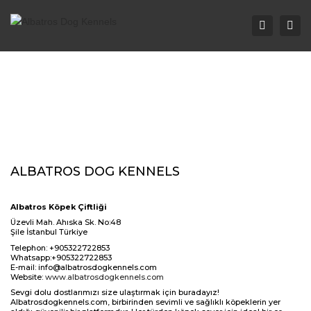
Togg
Search
navi
ALBATROS DOG KENNELS
Albatros Köpek Çiftliği
Üzevli Mah. Ahıska Sk. No:48
Şile İstanbul Türkiye
Telephon: +905322722853
Whatsapp:+905322722853
E-mail: info@albatrosdogkennels.com
Website:
www.albatrosdogkennels.com
Sevgi dolu dostlarımızı size ulaştırmak için buradayız!
Albatrosdogkennels.com, birbirinden sevimli ve sağlıklı köpeklerin yer