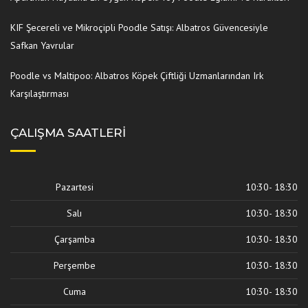
KIF Şecereli ve Mikroçipli Poodle Satışı: Albatros Güvencesiyle
Safkan Yavrular
Poodle vs Maltipoo: Albatros Köpek Çiftliği Uzmanlarından Irk
Karşılaştırması
ÇALIŞMA SAATLERI
Pazartesi
10:30- 18:30
Salı
10:30- 18:30
Çarşamba
10:30- 18:30
Perşembe
10:30- 18:30
Cuma
10:30- 18:30