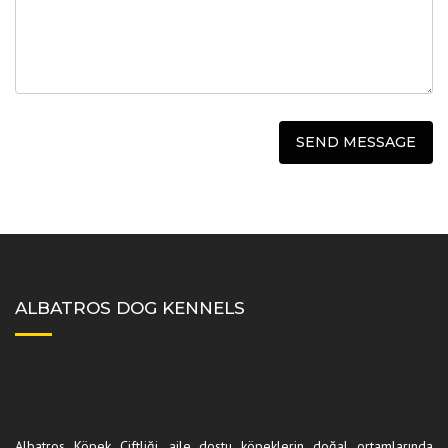
ALBATROS DOG KENNELS
Albatros Köpek Çiftliği, aile dostu köpeklerin doğal ortamlarında