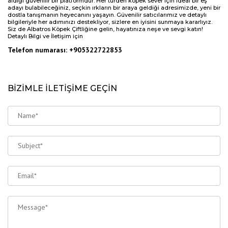
aldığı güvenilir bir platformdur. Her türden köpek sever için ideal bir eş
adayı bulabileceğiniz, seçkin ırkların bir araya geldiği adresimizde, yeni bir
dostla tanışmanın heyecanını yaşayın. Güvenilir satıcılarımız ve detaylı
bilgileriyle her adımınızı destekliyor, sizlere en iyisini sunmaya kararlıyız.
Siz de Albatros Köpek Çiftliğine gelin, hayatınıza neşe ve sevgi katın!
Detaylı Bilgi ve İletişim için
Telefon numarası: +905322722853
BİZİMLE İLETİŞİME GEÇİN