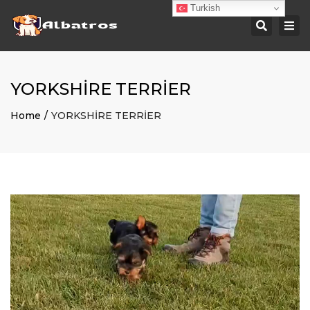
Turkish
Togg
Searc
navi
YORKSHİRE TERRİER
Home
YORKSHİRE TERRİER
Video
oynatıcı