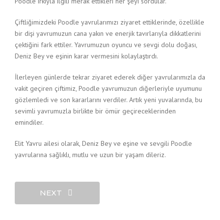
Poodle ırkıyla ilgili merak ettikleri her şeyi sordular.
Çiftliğimizdeki Poodle yavrularımızı ziyaret ettiklerinde, özellikle
bir dişi yavrumuzun cana yakın ve enerjik tavırlarıyla dikkatlerini
çektiğini fark ettiler. Yavrumuzun oyuncu ve sevgi dolu doğası,
Deniz Bey ve eşinin karar vermesini kolaylaştırdı.
İlerleyen günlerde tekrar ziyaret ederek diğer yavrularımızla da
vakit geçiren çiftimiz, Poodle yavrumuzun diğerleriyle uyumunu
gözlemledi ve son kararlarını verdiler. Artık yeni yuvalarında, bu
sevimli yavrumuzla birlikte bir ömür geçireceklerinden
emindiler.
Elit Yavru ailesi olarak, Deniz Bey ve eşine ve sevgili Poodle
yavrularına sağlıklı, mutlu ve uzun bir yaşam dileriz.
NEXT