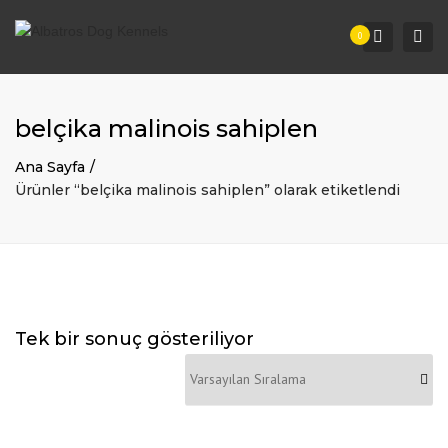
Togg
Search
0
navi
belçika malinois sahiplen
Ana Sayfa
Ürünler “belçika malinois sahiplen” olarak etiketlendi
Tek bir sonuç gösteriliyor