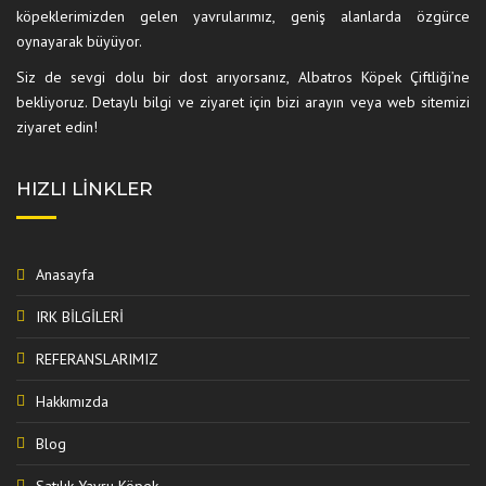
köpeklerimizden gelen yavrularımız, geniş alanlarda özgürce
oynayarak büyüyor.
Siz de sevgi dolu bir dost arıyorsanız, Albatros Köpek Çiftliği’ne
bekliyoruz. Detaylı bilgi ve ziyaret için bizi arayın veya web sitemizi
ziyaret edin!
HIZLI LINKLER
Anasayfa
IRK BİLGİLERİ
REFERANSLARIMIZ
Hakkımızda
Blog
Satılık Yavru Köpek