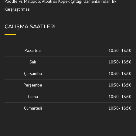
Poodle vs Maltipoo: Albatros Köpek Çiftliği Uzmanlarından Irk
Karşılaştırması
ÇALIŞMA SAATLERI
Pazartesi
10:30- 18:30
Salı
10:30- 18:30
Çarşamba
10:30- 18:30
Perşembe
10:30- 18:30
Cuma
10:30- 18:30
Cumartesi
10:30- 18:30