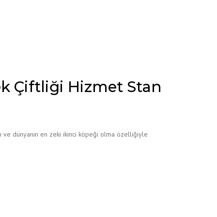
CAVOODLE
MALTESE TERRİER
YORKSHİRE TERRİER
ek Çiftliği Hizmet Stan
pısı ve dünyanın en zeki ikinci köpeği olma özelliğiyle