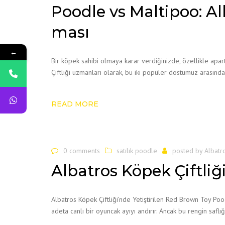
Poodle vs Maltipoo: Al
ması
←
Bir köpek sahibi olmaya karar verdiğinizde, özellikle apa
Çiftliği uzmanları olarak, bu iki popüler dostumuz arasınd
READ MORE
0 comments
satılık poodle
posted by
Albatr
Albatros Köpek Çiftliğ
Albatros Köpek Çiftliği’nde Yetiştirilen Red Brown Toy Po
adeta canlı bir oyuncak ayıyı andırır. Ancak bu rengin saflı