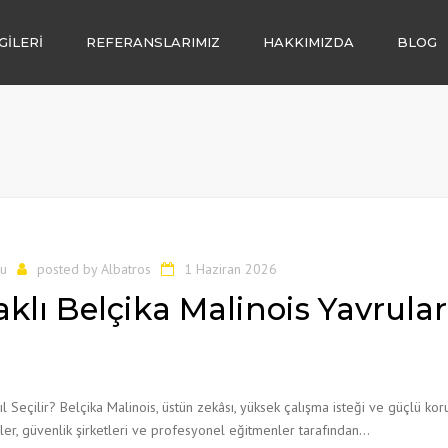
GİLERİ
REFERANSLARIMIZ
HAKKIMIZDA
BLOG
İ
LENDİRME
LIĞI
I
du
posted by
Albatros
1 Haziran 2026
SATIŞI
lı Belçika Malinois Yavrular
l Seçilir? Belçika Malinois, üstün zekâsı, yüksek çalışma isteği ve güçlü k
rlikler, güvenlik şirketleri ve profesyonel eğitmenler tarafından…