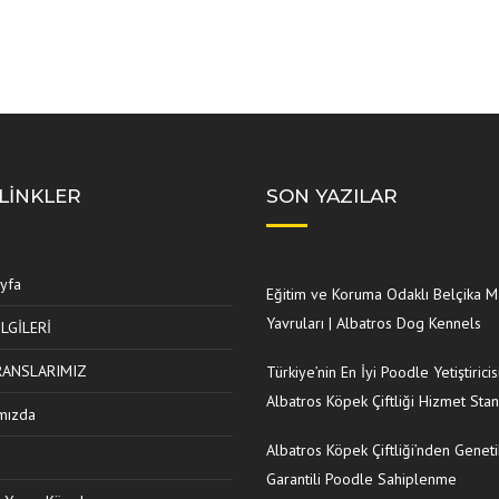
 LINKLER
SON YAZILAR
yfa
Eğitim ve Koruma Odaklı Belçika M
Yavruları | Albatros Dog Kennels
İLGİLERİ
RANSLARIMIZ
Türkiye’nin En İyi Poodle Yetiştiricisi
Albatros Köpek Çiftliği Hizmet Stan
mızda
Albatros Köpek Çiftliği’nden Geneti
Garantili Poodle Sahiplenme