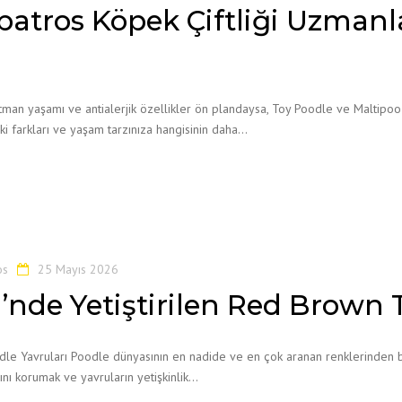
batros Köpek Çiftliği Uzmanla
rtman yaşamı ve antialerjik özellikler ön plandaysa, Toy Poodle ve Maltipoo
aki farkları ve yaşam tarzınıza hangisinin daha…
os
25 Mayıs 2026
i’nde Yetiştirilen Red Brown 
odle Yavruları Poodle dünyasının en nadide ve en çok aranan renklerinden b
ğını korumak ve yavruların yetişkinlik…