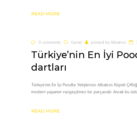
READ MORE
0 comments
Genel
posted by
Albatros
Türkiye’nin En İyi Pood
dartları
Türkiye’nin En İyi Poodle Yetiştiricisi: Albatros Köpek Çiftli
modern yaşamın vazgeçilmez bir parçasıdır. Ancak bu üstün 
READ MORE