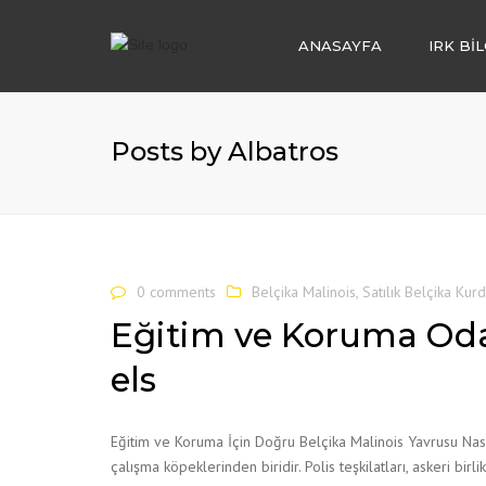
ANASAYFA
IRK BİL
KÖPEK OTELİ
KÖPEK EĞİTİM
Posts by Albatros
KÖPEK SAHİP
IRK DANIŞMAN
KÖPEK BAKIM
0 comments
Belçika Malinois
,
Satılık Belçika Kur
YAVRU KÖPEK 
Eğitim ve Koruma Odak
els
Eğitim ve Koruma İçin Doğru Belçika Malinois Yavrusu Nası
çalışma köpeklerinden biridir. Polis teşkilatları, askeri bi