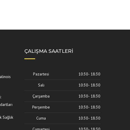
ÇALIŞMA SAATLERI
Pazartesi
10:30- 18:30
alinois
Salı
10:30- 18:30
Çarşamba
10:30- 18:30
:
dartları
Perşembe
10:30- 18:30
k Sağlık
Cuma
10:30- 18:30
Cumartesi
10:30- 18:30