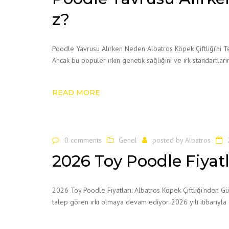
z?
Poodle Yavrusu Alırken Neden Albatros Köpek Çiftliği’ni T
Ancak bu popüler ırkın genetik sağlığını ve ırk standartları
READ MORE
0 comments
Genel
posted by
Albatros
2026 Toy Poodle Fiyatl
2026 Toy Poodle Fiyatları: Albatros Köpek Çiftliği’nden 
talep gören ırkı olmaya devam ediyor. 2026 yılı itibarıyl