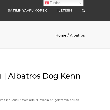
Turkish
SATILIK YAVRU KÖPEK
İLETIŞIM
Search
POODLE
BELÇİKA MALİNOİS
Home
Albatros
POMERANİAN
MALTİPOO
CHOW CHOW
GOLDEN RETRİEVER
ı | Albatros Dog Kenn
BORDER COLLİE
LABRADOR RETRİEVER
oruma içgüdüsü sayesinde dünyanın en çok tercih edilen
ALMAN ÇOBAN
AMERİKAN AKİTA İNU