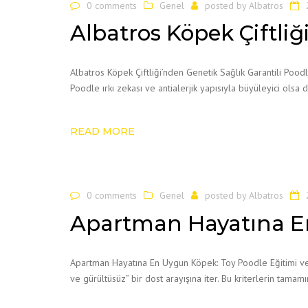
0 comments
Genel
posted by
Albatros
Albatros Köpek Çiftli
Albatros Köpek Çiftliği’nden Genetik Sağlık Garantili Pood
Poodle ırkı zekası ve antialerjik yapısıyla büyüleyici olsa d
READ MORE
0 comments
Genel
posted by
Albatros
Apartman Hayatına En
Apartman Hayatına En Uygun Köpek: Toy Poodle Eğitimi ve Ka
ve gürültüsüz” bir dost arayışına iter. Bu kriterlerin tamam