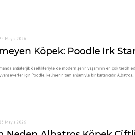
24 Mayıs 2026
kmeyen Köpek: Poodle Irk Sta
nda antialerjik özellikleriyle de modern şehir yaşamının en çok tercih edile
anseverler için Poodle, kelimenin tam anlamıyla bir kurtarıcıdır. Albatros
23 Mayıs 2026
 Neden Albatros Köpek Çiftli