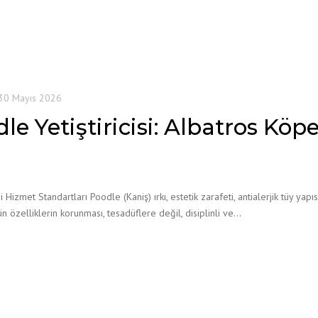
30 Mayıs 2026
le Yetiştiricisi: Albatros Köp
ği Hizmet Standartları Poodle (Kaniş) ırkı, estetik zarafeti, antialerjik tüy ya
özelliklerin korunması, tesadüflere değil, disiplinli ve…