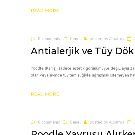
READ MORE
0 comments
Genel
posted by
Albatros
Antialerjik ve Tüy Dö
Poodle (Kaniş), sadece estetik görünümüyle değil, aynı zama
olan veya evinde tüy temizliğiyle uğraşmak istemeyen hayv
READ MORE
0 comments
Genel
posted by
Albatros
Poodle Yavrusu Alırken