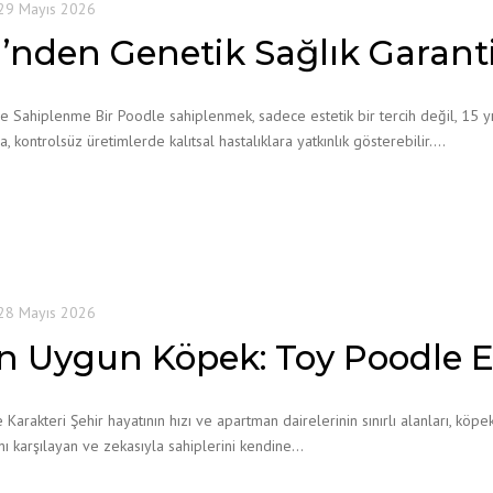
29 Mayıs 2026
ği’nden Genetik Sağlık Garan
le Sahiplenme Bir Poodle sahiplenmek, sadece estetik bir tercih değil, 15 yıl
a, kontrolsüz üretimlerde kalıtsal hastalıklara yatkınlık gösterebilir….
28 Mayıs 2026
 Uygun Köpek: Toy Poodle Eğ
rakteri Şehir hayatının hızı ve apartman dairelerinin sınırlı alanları, köpe
ını karşılayan ve zekasıyla sahiplerini kendine…