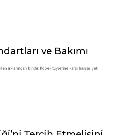
ndartları ve Bakımı
n ırklarından biridir. Köpek tüylerine karşı hassasiyeti
…
ği’ni Tercih Etmelisini