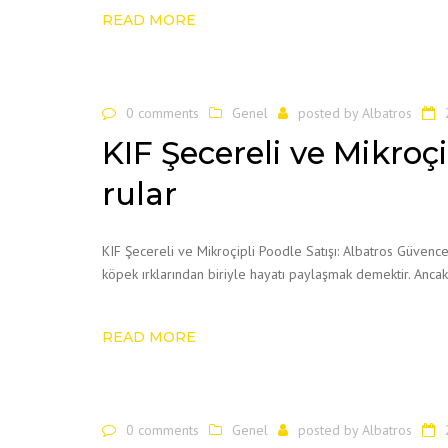
READ MORE
0 comments
Genel
posted by
Albatros
KIF Şecereli ve Mikroç
rular
KIF Şecereli ve Mikroçipli Poodle Satışı: Albatros Güvence
köpek ırklarından biriyle hayatı paylaşmak demektir. Anca
READ MORE
0 comments
Genel
posted by
Albatros