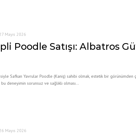
27 Mayıs 2026
ipli Poodle Satışı: Albatros 
siyle Safkan Yavrular Poodle (Kaniş) sahibi olmak, estetik bir görünümden ç
k bu deneyimin sorunsuz ve sağlıklı olması…
26 Mayıs 2026