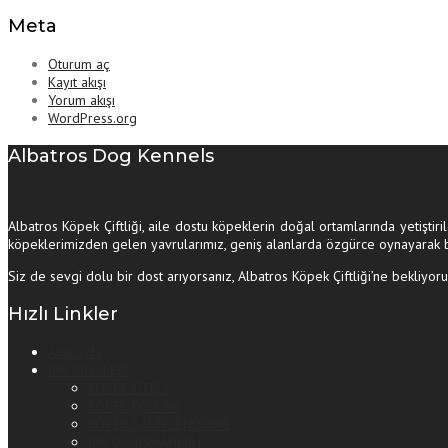
Meta
Oturum aç
Kayıt akışı
Yorum akışı
WordPress.org
Albatros Dog Kennels
Albatros Köpek Çiftliği, aile dostu köpeklerin doğal ortamlarında yetiştiri
köpeklerimizden gelen yavrularımız, geniş alanlarda özgürce oynayarak 
Siz de sevgi dolu bir dost arıyorsanız, Albatros Köpek Çiftliği’ne bekliyoru
Hızlı Linkler
Anasayfa
IRK BİLGİLERİ
KÖPEK OTELİ
KÖPEK EĞİTİMİ
KÖPEK SAHİPLENDİRME
IRK DANIŞMANLIĞI