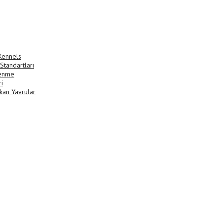
 Kennels
 Standartları
lenme
i
fkan Yavrular