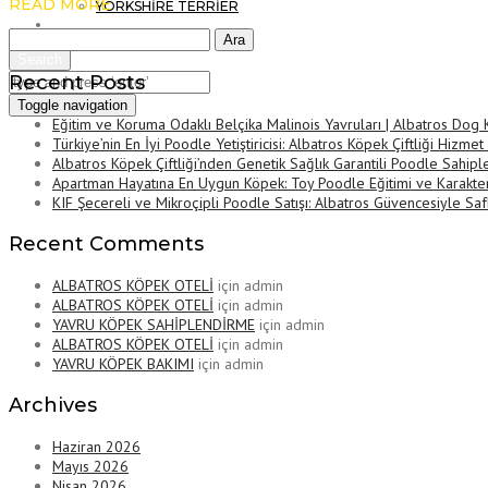
READ MORE
YORKSHİRE TERRİER
İletişim
Arama:
Search
Recent Posts
Toggle navigation
Eğitim ve Koruma Odaklı Belçika Malinois Yavruları | Albatros Dog
Türkiye’nin En İyi Poodle Yetiştiricisi: Albatros Köpek Çiftliği Hizmet
Albatros Köpek Çiftliği’nden Genetik Sağlık Garantili Poodle Sahip
Apartman Hayatına En Uygun Köpek: Toy Poodle Eğitimi ve Karakter
KIF Şecereli ve Mikroçipli Poodle Satışı: Albatros Güvencesiyle Sa
Recent Comments
ALBATROS KÖPEK OTELİ
için
admin
ALBATROS KÖPEK OTELİ
için
admin
YAVRU KÖPEK SAHİPLENDİRME
için
admin
ALBATROS KÖPEK OTELİ
için
admin
YAVRU KÖPEK BAKIMI
için
admin
Archives
Haziran 2026
Mayıs 2026
Nisan 2026