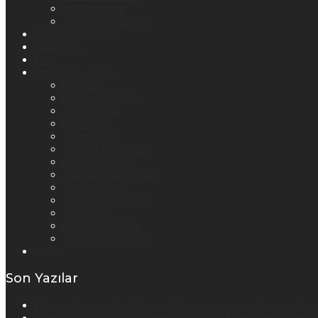
KÖPEK BAKIMI
YAVRU KÖPEK SATIŞI
REFERANSLARIMIZ
Hakkımızda
Blog
Satılık Yavru Köpek
POODLE
BELÇİKA MALİNOİS
POMERANİAN
MALTİPOO
CHOW CHOW
GOLDEN RETRİEVER
BORDER COLLİE
LABRADOR RETRİEVER
ALMAN ÇOBAN
AMERİKAN AKİTA İNU
CAVOODLE
MALTESE TERRİER
YORKSHİRE TERRİER
İletişim
Son Yazılar
Eğitim ve Koruma Odaklı Belçika Malinois Yavruları | Albatros Dog