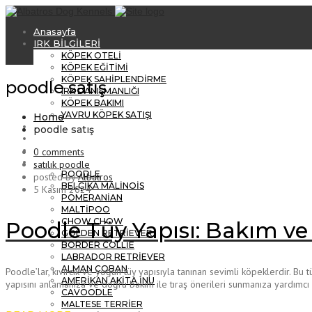
Anasayfa
IRK BİLGİLERİ
KÖPEK OTELİ
KÖPEK EĞİTİMİ
KÖPEK SAHİPLENDİRME
poodle satış
IRK DANIŞMANLIĞI
KÖPEK BAKIMI
YAVRU KÖPEK SATIŞI
Home
REFERANSLARIMIZ
poodle satış
Hakkımızda
Blog
0 comments
Satılık Yavru Köpek
satılık poodle
POODLE
posted by
Albatros
BELÇİKA MALİNOİS
5 Kasım 2024
POMERANİAN
MALTİPOO
CHOW CHOW
Poodle Tüy Yapısı: Bakım ve 
GOLDEN RETRİEVER
BORDER COLLİE
LABRADOR RETRİEVER
ALMAN ÇOBAN
Poodle’lar, kıvırcık ve yoğun tüy yapısıyla tanınan sevimli köpeklerdir. Bu 
AMERİKAN AKİTA İNU
yapısını anlamanıza ve doğru bakım ile tıraş önerileri sunmanıza yardımcı
CAVOODLE
MALTESE TERRİER