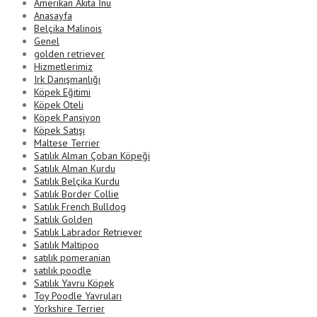
Amerikan Akita İnu
Anasayfa
Belçika Malinois
Genel
golden retriever
Hizmetlerimiz
Irk Danışmanlığı
Köpek Eğitimi
Köpek Oteli
Köpek Pansiyon
Köpek Satışı
Maltese Terrier
Satılık Alman Çoban Köpeği
Satılık Alman Kurdu
Satılık Belçika Kurdu
Satılık Border Collie
Satılık French Bulldog
Satılık Golden
Satılık Labrador Retriever
Satılık Maltipoo
satılık pomeranian
satılık poodle
Satılık Yavru Köpek
Toy Poodle Yavruları
Yorkshire Terrier