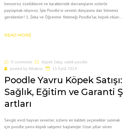
benzersiz özelliklerini ve karakteristik davranışlarını sizlerle
paylaşmak istiyoruz. İşte Poodle’ın sevimli dünyasına dair bilmeniz
gerekenler! 1. Zeka ve Öğrenme Yeteneği Poodle’lar, köpek ırkları…
READ MORE
0 comments
Köpek Satışı
,
satılık poodle
posted by
Albatros
11 Eylül 2024
Poodle Yavru Köpek Satışı:
Sağlık, Eğitim ve Garanti Ş
artları
Sevgili evcil hayvan severler, sizlere en kaliteli seçenekler sunmak
için poodle yavru köpek satışımız başlamıştır. Uzun yıllar süren