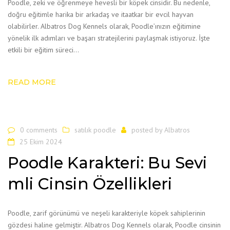
Poodle, zeki ve öğrenmeye hevesli bir köpek cinsidir. Bu nedenle,
doğru eğitimle harika bir arkadaş ve itaatkar bir evcil hayvan
olabilirler. Albatros Dog Kennels olarak, Poodle’ınızın eğitimine
yönelik ilk adımları ve başarı stratejilerini paylaşmak istiyoruz. İşte
etkili bir eğitim süreci…
READ MORE
0 comments
satılık poodle
posted by
Albatros
25 Ekim 2024
Poodle Karakteri: Bu Sevi
mli Cinsin Özellikleri
Poodle, zarif görünümü ve neşeli karakteriyle köpek sahiplerinin
gözdesi haline gelmiştir. Albatros Dog Kennels olarak, Poodle cinsinin