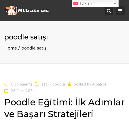
Turkish
Togg
Search
navi
poodle satışı
Home
poodle satışı
0 comments
satılık poodle
posted by
Albatros
26 Ekim 2024
Poodle Eğitimi: İlk Adımlar
ve Başarı Stratejileri