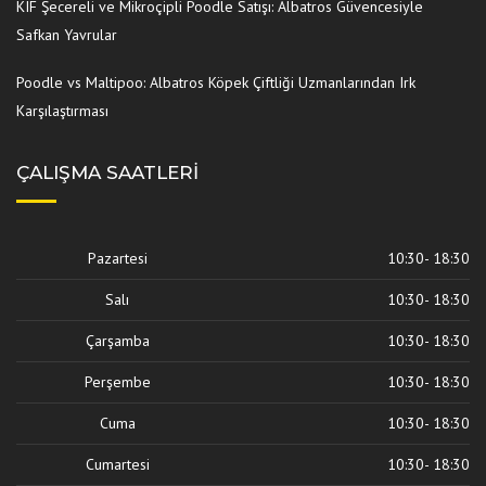
KIF Şecereli ve Mikroçipli Poodle Satışı: Albatros Güvencesiyle
Safkan Yavrular
Poodle vs Maltipoo: Albatros Köpek Çiftliği Uzmanlarından Irk
Karşılaştırması
ÇALIŞMA SAATLERI
Pazartesi
10:30- 18:30
Salı
10:30- 18:30
Çarşamba
10:30- 18:30
Perşembe
10:30- 18:30
Cuma
10:30- 18:30
Cumartesi
10:30- 18:30