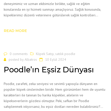
deneyimimiz ve uzman ekibimizle birlikte, sağlık ve eğitim
konularında en iyi hizmeti sunmayı amaçlıyoruz. Sağlık konusunda,
köpeklerimiz düzenli veterinere götürülerek sağlık kontrolleri…
READ MORE
0 comments
Köpek Satışı
,
satılık poodle
posted by
Albatros
10 Eylül 2024
Poodle’ın Eşsiz Dünyası
Poodle, zarafeti, zeka seviyesi ve sevimli yapısıyla dünyanın en
popüler köpek cinslerinden biridir. Hem görünümleri hem de uyumlu
karakterleri ile tanınan bu harika köpekler, ailelerin ve
köpekseverlerin gözdesi olmuştur. Peki, safkan bir Poodle
sahiplenmek istiyorsanız, bu eşsiz dostları nereden bulabilirsiniz?…