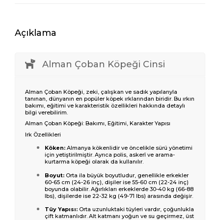
Açıklama
Alman Çoban Köpeği Cinsi
Alman Çoban Köpeği, zeki, çalışkan ve sadık yapılarıyla
tanınan, dünyanın en popüler köpek ırklarından biridir. Bu ırkın
bakımı, eğitimi ve karakteristik özellikleri hakkında detaylı
bilgi verebilirim.
Alman Çoban Köpeği: Bakımı, Eğitimi, Karakter Yapısı
Irk Özellikleri
Köken:
Almanya kökenlidir ve öncelikle sürü yönetimi
için yetiştirilmiştir. Ayrıca polis, askerî ve arama-
kurtarma köpeği olarak da kullanılır.
Boyut:
Orta ila büyük boyutludur, genellikle erkekler
60-65 cm (24-26 inç), dişiler ise 55-60 cm (22-24 inç)
boyunda olabilir. Ağırlıkları erkeklerde 30-40 kg (66-88
lbs), dişilerde ise 22-32 kg (49-71 lbs) arasında değişir.
Tüy Yapısı:
Orta uzunluktaki tüyleri vardır, çoğunlukla
çift katmanlıdır. Alt katmanı yoğun ve su geçirmez, üst