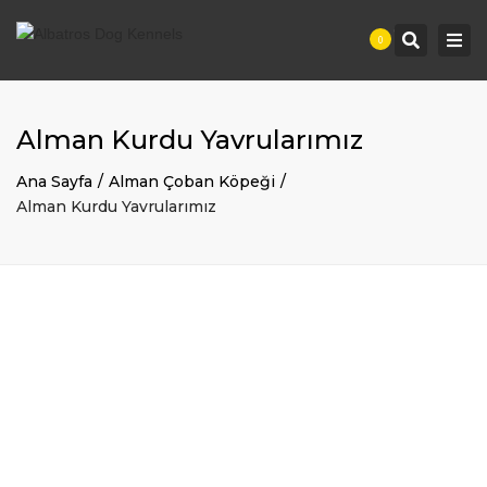
Togg
Search
0
navi
Alman Kurdu Yavrularımız
Ana Sayfa
Alman Çoban Köpeği
Alman Kurdu Yavrularımız