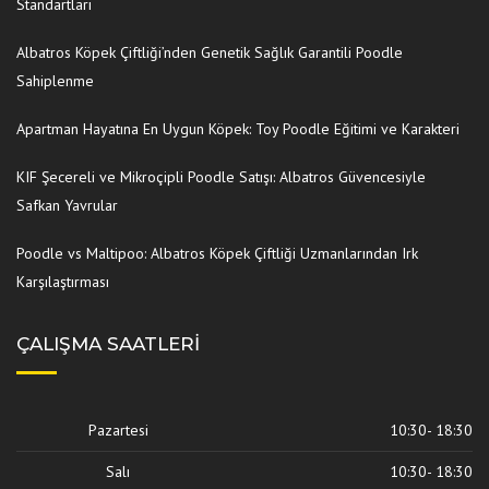
Standartları
Albatros Köpek Çiftliği’nden Genetik Sağlık Garantili Poodle
Sahiplenme
Apartman Hayatına En Uygun Köpek: Toy Poodle Eğitimi ve Karakteri
KIF Şecereli ve Mikroçipli Poodle Satışı: Albatros Güvencesiyle
Safkan Yavrular
Poodle vs Maltipoo: Albatros Köpek Çiftliği Uzmanlarından Irk
Karşılaştırması
ÇALIŞMA SAATLERI
Pazartesi
10:30- 18:30
Salı
10:30- 18:30