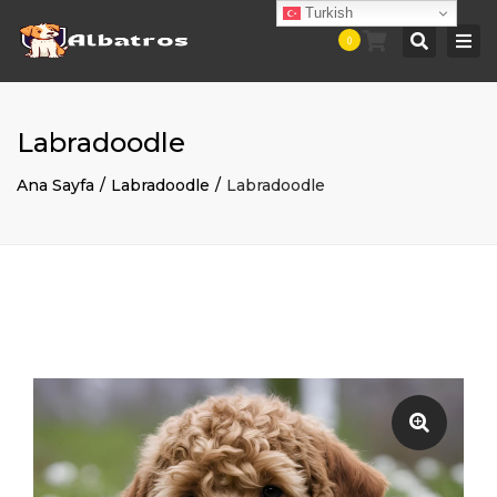
Turkish
Togg
Searc
0
navi
Labradoodle
Ana Sayfa
Labradoodle
Labradoodle