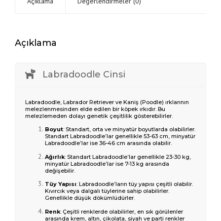
Açıklama
Değerlendirmeler (0)
Açıklama
Labradoodle Cinsi
Labradoodle, Labrador Retriever ve Kaniş (Poodle) ırklarının
melezlenmesinden elde edilen bir köpek ırkıdır. Bu
melezlemeden dolayı genetik çeşitlilik gösterebilirler.
Boyut
: Standart, orta ve minyatür boyutlarda olabilirler.
Standart Labradoodle’lar genellikle 53-63 cm, minyatür
Labradoodle’lar ise 36-46 cm arasında olabilir.
Ağırlık
: Standart Labradoodle’lar genellikle 23-30 kg,
minyatür Labradoodle’lar ise 7-13 kg arasında
değişebilir.
Tüy Yapısı
: Labradoodle’ların tüy yapısı çeşitli olabilir.
Kıvırcık veya dalgalı tüylerine sahip olabilirler.
Genellikle düşük dökümlüdürler.
Renk
: Çeşitli renklerde olabilirler, en sık görülenler
arasında krem, altın, çikolata, siyah ve parti renkler