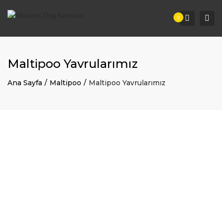
Togg
Search
0
navi
Maltipoo Yavrularımız
Ana Sayfa
Maltipoo
Maltipoo Yavrularımız