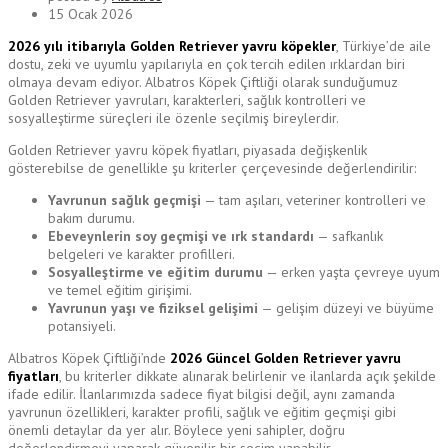
15 Ocak 2026
2026 yılı itibarıyla Golden Retriever yavru köpekler
, Türkiye’de aile
dostu, zeki ve uyumlu yapılarıyla en çok tercih edilen ırklardan biri
olmaya devam ediyor. Albatros Köpek Çiftliği olarak sunduğumuz
Golden Retriever yavruları, karakterleri, sağlık kontrolleri ve
sosyalleştirme süreçleri ile özenle seçilmiş bireylerdir.
Golden Retriever yavru köpek fiyatları, piyasada değişkenlik
gösterebilse de genellikle şu kriterler çerçevesinde değerlendirilir:
Yavrunun sağlık geçmişi
— tam aşıları, veteriner kontrolleri ve
bakım durumu.
Ebeveynlerin soy geçmişi ve ırk standardı
— safkanlık
belgeleri ve karakter profilleri.
Sosyalleştirme ve eğitim durumu
— erken yaşta çevreye uyum
ve temel eğitim girişimi.
Yavrunun yaşı ve fiziksel gelişimi
— gelişim düzeyi ve büyüme
potansiyeli.
Albatros Köpek Çiftliği’nde
2026 Güncel Golden Retriever yavru
fiyatları
, bu kriterler dikkate alınarak belirlenir ve ilanlarda açık şekilde
ifade edilir. İlanlarımızda sadece fiyat bilgisi değil, aynı zamanda
yavrunun özellikleri, karakter profili, sağlık ve eğitim geçmişi gibi
önemli detaylar da yer alır. Böylece yeni sahipler, doğru