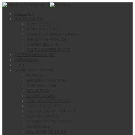
Anasayfa
IRK BİLGİLERİ
KÖPEK OTELİ
KÖPEK EĞİTİMİ
KÖPEK SAHİPLENDİRME
IRK DANIŞMANLIĞI
KÖPEK BAKIMI
YAVRU KÖPEK SATIŞI
REFERANSLARIMIZ
Hakkımızda
Blog
Satılık Yavru Köpek
POODLE
BELÇİKA MALİNOİS
POMERANİAN
MALTİPOO
CHOW CHOW
GOLDEN RETRİEVER
BORDER COLLİE
LABRADOR RETRİEVER
ALMAN ÇOBAN
AMERİKAN AKİTA İNU
CAVOODLE
MALTESE TERRİER