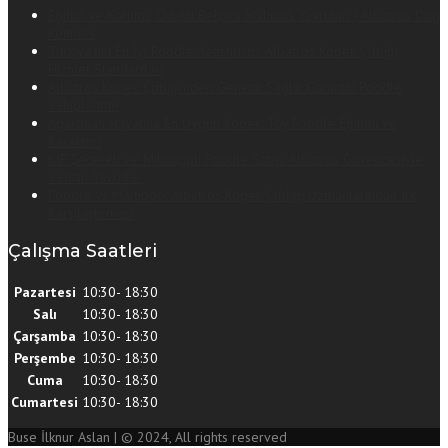
Eğitim ve Koruma Odaklı Belçika Malinois Yavruları | Albatros Dog
Kennels
Türkiye’nin En İyi Poodle Yetiştiricisi: Albatros Köpek Çiftliği
Hizmet Standartları
Albatros Köpek Çiftliği’nden Genetik Sağlık Garantili Poodle
Sahiplenme
Apartman Hayatına En Uygun Köpek: Toy Poodle Eğitimi ve
Karakteri
KIF Şecereli ve Mikroçipli Poodle Satışı: Albatros Güvencesiyle
Safkan Yavrular
Poodle vs Maltipoo: Albatros Köpek Çiftliği Uzmanlarından Irk
Karşılaştırması
Çalışma Saatleri
Pazartesi
10:30- 18:30
Salı
10:30- 18:30
Çarşamba
10:30- 18:30
Perşembe
10:30- 18:30
Cuma
10:30- 18:30
Cumartesi
10:30- 18:30
Buse İlknur Aslan | © 2024, All rights reserved