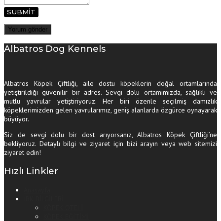
SUBMIT
Albatros Dog Kennels
Albatros Köpek Çiftliği, aile dostu köpeklerin doğal ortamlarında
yetiştirildiği güvenilir bir adres. Sevgi dolu ortamımızda, sağlıklı ve
mutlu yavrular yetiştiriyoruz. Her biri özenle seçilmiş damızlık
köpeklerimizden gelen yavrularımız, geniş alanlarda özgürce oynayarak
büyüyor.
Siz de sevgi dolu bir dost arıyorsanız, Albatros Köpek Çiftliği’ne
bekliyoruz. Detaylı bilgi ve ziyaret için bizi arayın veya web sitemizi
ziyaret edin!
Hızlı Linkler
Anasayfa
IRK BİLGİLERİ
KÖPEK OTELİ
KÖPEK EĞİTİMİ