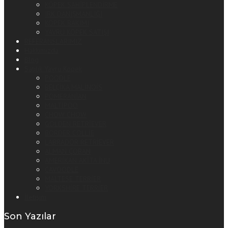
KÖPEK SAHİPLENDİRME
IRK DANIŞMANLIĞI
KÖPEK BAKIMI
YAVRU KÖPEK SATIŞI
REFERANSLARIMIZ
Hakkımızda
Blog
Satılık Yavru Köpek
POODLE
BELÇİKA MALİNOİS
POMERANİAN
MALTİPOO
CHOW CHOW
GOLDEN RETRİEVER
BORDER COLLİE
LABRADOR RETRİEVER
ALMAN ÇOBAN
AMERİKAN AKİTA İNU
CAVOODLE
MALTESE TERRİER
YORKSHİRE TERRİER
İletişim
Son Yazılar