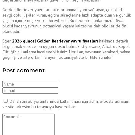
değerlendirmeyi yaparak güvenilir bir seçim yapabilir.
Golden Retriever yavruları; aile ortamına uyum sağlayan, çocuklarla
sevgi dolu ilişkiler kuran, eğitim süreçlerine hızlı adapte olan ve günlük
yaşam içinde neşe veren bireylerdir. Bu nedenle ilanlarımızda fiyat
bilgisi kadar yavrunun potansiyel yaşam kalitesine dair bilgiler de ön
plandadır.
Eğer
2026 güncel Golden Retriever yavru fiyatları
hakkında detaylı
bilgi almak ve size en uygun dostu bulmak istiyorsanız, Albatros Köpek
Çiftliği’nin ilanlarını inceleyebilirsiniz. Her ilan, yavrunun karakteri, bakım
geçmişi ve aile ortamına uyum potansiyeliyle birlikte sunulur.
Post comment
Daha sonraki yorumlarımda kullanılması için adım, e-posta adresim
ve site adresim bu tarayıcıya kaydedilsin.