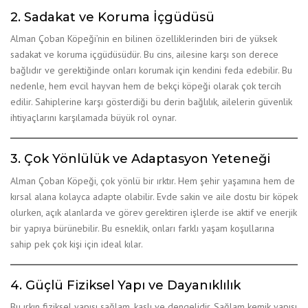
2. Sadakat ve Koruma İçgüdüsü
Alman Çoban Köpeği’nin en bilinen özelliklerinden biri de yüksek
sadakat ve koruma içgüdüsüdür. Bu cins, ailesine karşı son derece
bağlıdır ve gerektiğinde onları korumak için kendini feda edebilir. Bu
nedenle, hem evcil hayvan hem de bekçi köpeği olarak çok tercih
edilir. Sahiplerine karşı gösterdiği bu derin bağlılık, ailelerin güvenlik
ihtiyaçlarını karşılamada büyük rol oynar.
3. Çok Yönlülük ve Adaptasyon Yeteneği
Alman Çoban Köpeği, çok yönlü bir ırktır. Hem şehir yaşamına hem de
kırsal alana kolayca adapte olabilir. Evde sakin ve aile dostu bir köpek
olurken, açık alanlarda ve görev gerektiren işlerde ise aktif ve enerjik
bir yapıya bürünebilir. Bu esneklik, onları farklı yaşam koşullarına
sahip pek çok kişi için ideal kılar.
4. Güçlü Fiziksel Yapı ve Dayanıklılık
Bu ırkın fiziksel yapısı sağlam, kaslı ve dengelidir. Sağlam kemik yapısı