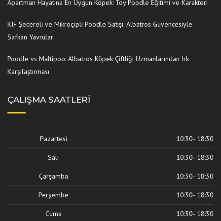
Apartman Hayatına En Uygun Köpek: Toy Poodle Eğitimi ve Karakteri
KIF Şecereli ve Mikroçipli Poodle Satışı: Albatros Güvencesiyle
Safkan Yavrular
Poodle vs Maltipoo: Albatros Köpek Çiftliği Uzmanlarından Irk
Karşılaştırması
ÇALIŞMA SAATLERI
Pazartesi
10:30- 18:30
Salı
10:30- 18:30
Çarşamba
10:30- 18:30
Perşembe
10:30- 18:30
Cuma
10:30- 18:30