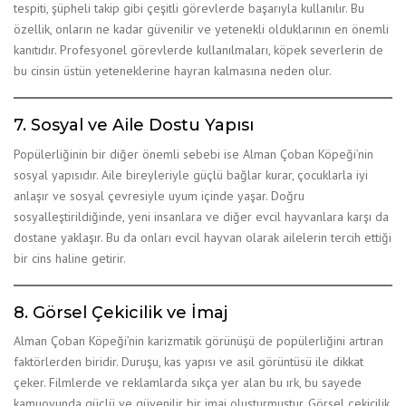
tespiti, şüpheli takip gibi çeşitli görevlerde başarıyla kullanılır. Bu
özellik, onların ne kadar güvenilir ve yetenekli olduklarının en önemli
kanıtıdır. Profesyonel görevlerde kullanılmaları, köpek severlerin de
bu cinsin üstün yeteneklerine hayran kalmasına neden olur.
7. Sosyal ve Aile Dostu Yapısı
Popülerliğinin bir diğer önemli sebebi ise Alman Çoban Köpeği’nin
sosyal yapısıdır. Aile bireyleriyle güçlü bağlar kurar, çocuklarla iyi
anlaşır ve sosyal çevresiyle uyum içinde yaşar. Doğru
sosyalleştirildiğinde, yeni insanlara ve diğer evcil hayvanlara karşı da
dostane yaklaşır. Bu da onları evcil hayvan olarak ailelerin tercih ettiği
bir cins haline getirir.
8. Görsel Çekicilik ve İmaj
Alman Çoban Köpeği’nin karizmatik görünüşü de popülerliğini artıran
faktörlerden biridir. Duruşu, kas yapısı ve asil görüntüsü ile dikkat
çeker. Filmlerde ve reklamlarda sıkça yer alan bu ırk, bu sayede
kamuoyunda güçlü ve güvenilir bir imaj oluşturmuştur. Görsel çekicilik,