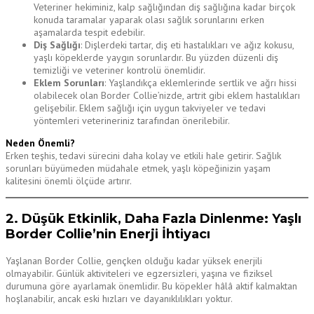
Veteriner hekiminiz, kalp sağlığından diş sağlığına kadar birçok
konuda taramalar yaparak olası sağlık sorunlarını erken
aşamalarda tespit edebilir.
Diş Sağlığı
: Dişlerdeki tartar, diş eti hastalıkları ve ağız kokusu,
yaşlı köpeklerde yaygın sorunlardır. Bu yüzden düzenli diş
temizliği ve veteriner kontrolü önemlidir.
Eklem Sorunları
: Yaşlandıkça eklemlerinde sertlik ve ağrı hissi
olabilecek olan Border Collie’nizde, artrit gibi eklem hastalıkları
gelişebilir. Eklem sağlığı için uygun takviyeler ve tedavi
yöntemleri veterineriniz tarafından önerilebilir.
Neden Önemli?
Erken teşhis, tedavi sürecini daha kolay ve etkili hale getirir. Sağlık
sorunları büyümeden müdahale etmek, yaşlı köpeğinizin yaşam
kalitesini önemli ölçüde artırır.
2. Düşük Etkinlik, Daha Fazla Dinlenme: Yaşlı
Border Collie’nin Enerji İhtiyacı
Yaşlanan Border Collie, gençken olduğu kadar yüksek enerjili
olmayabilir. Günlük aktiviteleri ve egzersizleri, yaşına ve fiziksel
durumuna göre ayarlamak önemlidir. Bu köpekler hâlâ aktif kalmaktan
hoşlanabilir, ancak eski hızları ve dayanıklılıkları yoktur.