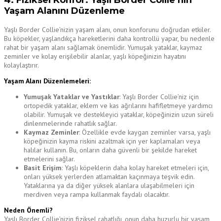
4. Fiziksel Konfor: Yaşlı Border Collie’nin
Yaşam Alanını Düzenleme
Yaşlı Border Collie’nizin yaşam alanı, onun konforunu doğrudan etkiler.
Bu köpekler, yaşlandıkça hareketlerini daha kontrollü yapar, bu nedenle
rahat bir yaşam alanı sağlamak önemlidir. Yumuşak yataklar, kaymaz
zeminler ve kolay erişilebilir alanlar, yaşlı köpeğinizin hayatını
kolaylaştırır.
Yaşam Alanı Düzenlemeleri:
Yumuşak Yataklar ve Yastıklar
: Yaşlı Border Collie’niz için
ortopedik yataklar, eklem ve kas ağrılarını hafifletmeye yardımcı
olabilir. Yumuşak ve destekleyici yataklar, köpeğinizin uzun süreli
dinlenmelerinde rahatlık sağlar.
Kaymaz Zeminler
: Özellikle evde kaygan zeminler varsa, yaşlı
köpeğinizin kayma riskini azaltmak için yer kaplamaları veya
halılar kullanın. Bu, onların daha güvenli bir şekilde hareket
etmelerini sağlar.
Basit Erişim
: Yaşlı köpeklerin daha kolay hareket etmeleri için,
onları yüksek yerlerden atlamaktan kaçınmaya teşvik edin.
Yataklarına ya da diğer yüksek alanlara ulaşabilmeleri için
merdiven veya rampa kullanmak faydalı olacaktır.
Neden Önemli?
Yaşlı Border Collie’nizin fiziksel rahatlığı, onun daha huzurlu bir yaşam