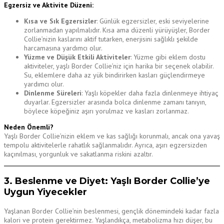
Egzersiz ve Aktivite Düzeni:
Kısa ve Sık Egzersizler
: Günlük egzersizler, eski seviyelerine
zorlanmadan yapılmalıdır. Kısa ama düzenli yürüyüşler, Border
Collie’nizin kaslarını aktif tutarken, enerjisini sağlıklı şekilde
harcamasına yardımcı olur.
Yüzme ve Düşük Etkili Aktiviteler
: Yüzme gibi eklem dostu
aktiviteler, yaşlı Border Collie’niz için harika bir seçenek olabilir.
Su, eklemlere daha az yük bindirirken kasları güçlendirmeye
yardımcı olur.
Dinlenme Süreleri
: Yaşlı köpekler daha fazla dinlenmeye ihtiyaç
duyarlar. Egzersizler arasında bolca dinlenme zamanı tanıyın,
böylece köpeğiniz aşırı yorulmaz ve kasları zorlanmaz.
Neden Önemli?
Yaşlı Border Collie’nizin eklem ve kas sağlığı korunmalı, ancak ona yavaş
tempolu aktivitelerle rahatlık sağlanmalıdır. Ayrıca, aşırı egzersizden
kaçınılması, yorgunluk ve sakatlanma riskini azaltır.
3. Beslenme ve Diyet: Yaşlı Border Collie’ye
Uygun Yiyecekler
Yaşlanan Border Collie’nin beslenmesi, gençlik dönemindeki kadar fazla
kalori ve protein gerektirmez. Yaşlandıkça, metabolizma hızı düşer, bu