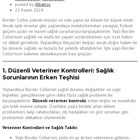
posted by
Albatros
22 Kasım 2024
Border Collie, yüksek enerjisi ve zeki yapısı ile bilinen bir köpek ırkıdır.
Ancak, tıpkı insanlar gibi, yaşlandıkça metabolizmaları yavaşlar, fiziksel
güçleri azalır ve bazen sağlık sorunlarıyla karşılaşabilirler. Yaşlı Border
Collie’nizin sağlıklı ve mutlu bir yaşam sürdürebilmesi için, özel bakım
ve dikkat gereklidir. Yaşlandıkça ihtiyaçları değişir, ancak doğru bakım ile
bu dönemi sağlıklı ve huzurlu bir şekilde atlatabilirler. İşte yaşlı Border
Collie’nizin bakımını destekleyecek bazı ipuçları:
1. Düzenli Veteriner Kontrolleri: Sağlık
Sorunlarının Erken Teşhisi
Yaşlandıkça Border Collie’nin sağlık durumu değişebilir ve yaşlı
köpekler, gençliklerine göre daha fazla sağlık problemi ile
karşılaşabilirler.
Düzenli veteriner kontrolü
, erken teşhis ve müdahale
için kritik öneme sahiptir. Özellikle, yaşla birlikte artan eklem
problemleri, kalp rahatsızlıkları, diş hastalıkları ve göz sorunları gibi
problemler dikkatlice izlenmelidir.
Veteriner Kontrolleri ve Sağlık Takibi:
Yaşlı Border Collie’nizi, yılda en az iki kez veterinere götürün.