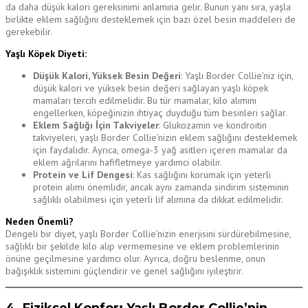
da daha düşük kalori gereksinimi anlamına gelir. Bunun yanı sıra, yaşla
birlikte eklem sağlığını desteklemek için bazı özel besin maddeleri de
gerekebilir.
Yaşlı Köpek Diyeti:
Düşük Kalori, Yüksek Besin Değeri
: Yaşlı Border Collie’niz için,
düşük kalori ve yüksek besin değeri sağlayan yaşlı köpek
mamaları tercih edilmelidir. Bu tür mamalar, kilo alımını
engellerken, köpeğinizin ihtiyaç duyduğu tüm besinleri sağlar.
Eklem Sağlığı İçin Takviyeler
: Glukozamin ve kondroitin
takviyeleri, yaşlı Border Collie’nizin eklem sağlığını desteklemek
için faydalıdır. Ayrıca, omega-3 yağ asitleri içeren mamalar da
eklem ağrılarını hafifletmeye yardımcı olabilir.
Protein ve Lif Dengesi
: Kas sağlığını korumak için yeterli
protein alımı önemlidir, ancak aynı zamanda sindirim sisteminin
sağlıklı olabilmesi için yeterli lif alımına da dikkat edilmelidir.
Neden Önemli?
Dengeli bir diyet, yaşlı Border Collie’nizin enerjisini sürdürebilmesine,
sağlıklı bir şekilde kilo alıp vermemesine ve eklem problemlerinin
önüne geçilmesine yardımcı olur. Ayrıca, doğru beslenme, onun
bağışıklık sistemini güçlendirir ve genel sağlığını iyileştirir.