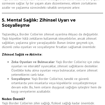
sürmesini sağlar. İyi bir yaşam alanı düzenlemesi, eklem zorluklarını
azaltır ve yaşlanma sürecindeki rahatlık seviyesini artırır.
5. Mental Sağlık: Zihinsel Uyarı ve
Sosyalleşme
Yaşlandıkça, Border Collie’nin zihinsel uyarılma ihtiyacı da değişebilir.
Yaşlı köpekler hâlâ zekâlarını kullanmak isteyebilirler, ancak zihinsel
sağlıkları, yaşlarına göre yavaşlayabilir. Bunun önüne geçmek için,
düzenli zeka oyunları ve sosyalleşme fırsatları sağlamak önemlidir.
Zihinsel Sağlık ve Aktivite:
Zeka Oyunları ve Bulmacalar
: Yaşlı Border Collie’niz için zeka
oyunları ve interaktif oyuncaklar, zihinsel sağlıklarını destekler.
Özellikle koku alma oyunları veya bulmacalar, onların zihinsel
yeteneklerini canlı tutar.
Sosyalleşme
: Yaşlı Border Collie’nizi, tanıdık ve güvenli
ortamlarda yeni insanlarla veya köpeklerle sosyalleştirmeye
devam edin. Bu, hem onların duygusal sağlığını iyileştirir hem de
kaygı seviyelerini azaltabilir.
Neden Önemli?
Yaşlı Border Collie’nin zihin sağlığı, fiziksel sağlığı kadar önemlidir.