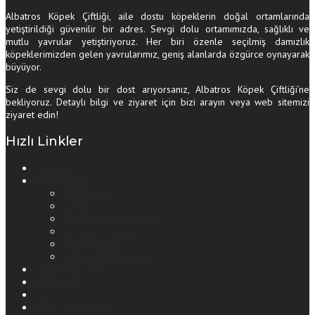
Albatros Köpek Çiftliği, aile dostu köpeklerin doğal ortamlarında
yetiştirildiği güvenilir bir adres. Sevgi dolu ortamımızda, sağlıklı ve
mutlu yavrular yetiştiriyoruz. Her biri özenle seçilmiş damızlık
köpeklerimizden gelen yavrularımız, geniş alanlarda özgürce oynayarak
büyüyor.
Siz de sevgi dolu bir dost arıyorsanız, Albatros Köpek Çiftliği’ne
bekliyoruz. Detaylı bilgi ve ziyaret için bizi arayın veya web sitemizi
ziyaret edin!
Hızlı Linkler
Anasayfa
IRK BİLGİLERİ
KÖPEK OTELİ
KÖPEK EĞİTİMİ
KÖPEK SAHİPLENDİRME
IRK DANIŞMANLIĞI
KÖPEK BAKIMI
YAVRU KÖPEK SATIŞI
REFERANSLARIMIZ
Hakkımızda
Blog
Satılık Yavru Köpek