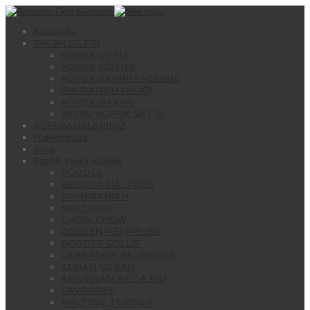
Anasayfa
IRK BİLGİLERİ
KÖPEK OTELİ
KÖPEK EĞİTİMİ
KÖPEK SAHİPLENDİRME
IRK DANIŞMANLIĞI
KÖPEK BAKIMI
YAVRU KÖPEK SATIŞI
REFERANSLARIMIZ
Hakkımızda
Blog
Satılık Yavru Köpek
POODLE
BELÇİKA MALİNOİS
POMERANİAN
MALTİPOO
CHOW CHOW
GOLDEN RETRİEVER
BORDER COLLİE
LABRADOR RETRİEVER
ALMAN ÇOBAN
AMERİKAN AKİTA İNU
CAVOODLE
MALTESE TERRİER