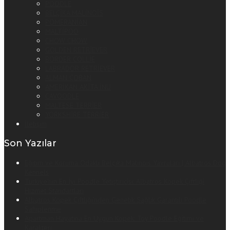
POODLE
BELÇİKA MALİNOİS
POMERANİAN
MALTİPOO
CHOW CHOW
GOLDEN RETRİEVER
BORDER COLLİE
LABRADOR RETRİEVER
ALMAN ÇOBAN
AMERİKAN AKİTA İNU
CAVOODLE
MALTESE TERRİER
YORKSHİRE TERRİER
İletişim
Son Yazılar
Eğitim ve Koruma Odaklı Belçika Malinois Yavruları | Albatros Dog
Kennels
Türkiye’nin En İyi Poodle Yetiştiricisi: Albatros Köpek Çiftliği
Hizmet Standartları
Albatros Köpek Çiftliği’nden Genetik Sağlık Garantili Poodle
Sahiplenme
Apartman Hayatına En Uygun Köpek: Toy Poodle Eğitimi ve
Karakteri