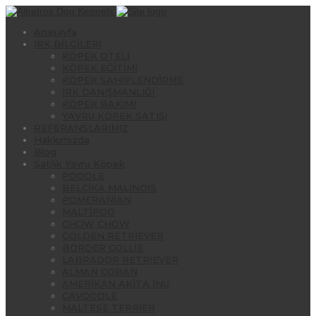
Anasayfa
IRK BİLGİLERİ
KÖPEK OTELİ
KÖPEK EĞİTİMİ
KÖPEK SAHİPLENDİRME
IRK DANIŞMANLIĞI
KÖPEK BAKIMI
YAVRU KÖPEK SATIŞI
REFERANSLARIMIZ
Hakkımızda
Blog
Satılık Yavru Köpek
POODLE
BELÇİKA MALİNOİS
POMERANİAN
MALTİPOO
CHOW CHOW
GOLDEN RETRİEVER
BORDER COLLİE
LABRADOR RETRİEVER
ALMAN ÇOBAN
AMERİKAN AKİTA İNU
CAVOODLE
MALTESE TERRİER