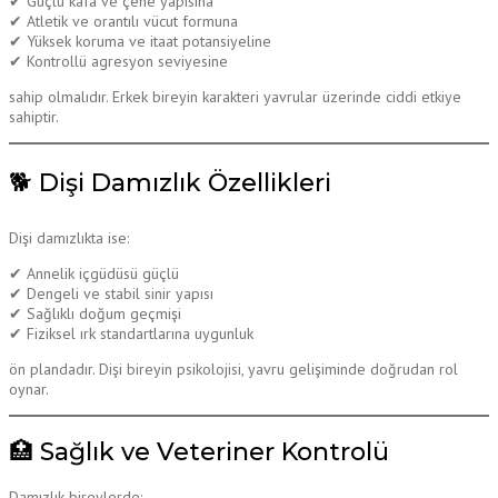
✔ Güçlü kafa ve çene yapısına
✔ Atletik ve orantılı vücut formuna
✔ Yüksek koruma ve itaat potansiyeline
✔ Kontrollü agresyon seviyesine
sahip olmalıdır. Erkek bireyin karakteri yavrular üzerinde ciddi etkiye
sahiptir.
🐕 Dişi Damızlık Özellikleri
Dişi damızlıkta ise:
✔ Annelik içgüdüsü güçlü
✔ Dengeli ve stabil sinir yapısı
✔ Sağlıklı doğum geçmişi
✔ Fiziksel ırk standartlarına uygunluk
ön plandadır. Dişi bireyin psikolojisi, yavru gelişiminde doğrudan rol
oynar.
🏥 Sağlık ve Veteriner Kontrolü
Damızlık bireylerde: