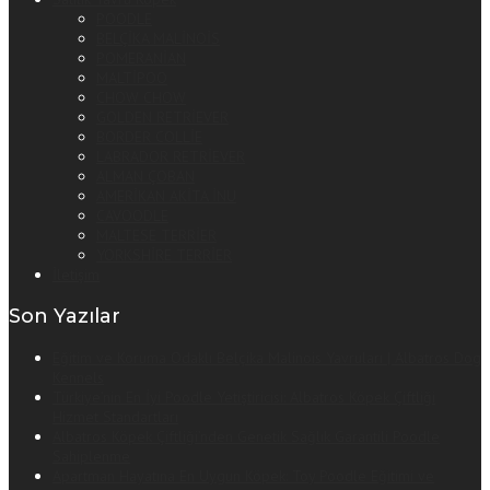
POODLE
BELÇİKA MALİNOİS
POMERANİAN
MALTİPOO
CHOW CHOW
GOLDEN RETRİEVER
BORDER COLLİE
LABRADOR RETRİEVER
ALMAN ÇOBAN
AMERİKAN AKİTA İNU
CAVOODLE
MALTESE TERRİER
YORKSHİRE TERRİER
İletişim
Son Yazılar
Eğitim ve Koruma Odaklı Belçika Malinois Yavruları | Albatros Dog
Kennels
Türkiye’nin En İyi Poodle Yetiştiricisi: Albatros Köpek Çiftliği
Hizmet Standartları
Albatros Köpek Çiftliği’nden Genetik Sağlık Garantili Poodle
Sahiplenme
Apartman Hayatına En Uygun Köpek: Toy Poodle Eğitimi ve