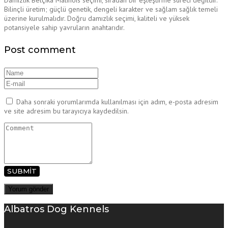
Damızlık Belçika Malinois seçimi, sıradan bir eşleştirme süreci değildir.
Bilinçli üretim; güçlü genetik, dengeli karakter ve sağlam sağlık temeli
üzerine kurulmalıdır. Doğru damızlık seçimi, kaliteli ve yüksek
potansiyele sahip yavruların anahtarıdır.
Post comment
Daha sonraki yorumlarımda kullanılması için adım, e-posta adresim
ve site adresim bu tarayıcıya kaydedilsin.
SUBMIT
Albatros Dog Kennels