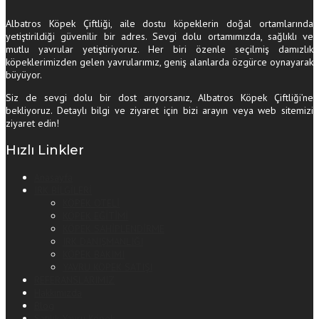
Albatros Köpek Çiftliği, aile dostu köpeklerin doğal ortamlarında
yetiştirildiği güvenilir bir adres. Sevgi dolu ortamımızda, sağlıklı ve
mutlu yavrular yetiştiriyoruz. Her biri özenle seçilmiş damızlık
köpeklerimizden gelen yavrularımız, geniş alanlarda özgürce oynayarak
büyüyor.
Siz de sevgi dolu bir dost arıyorsanız, Albatros Köpek Çiftliği’ne
bekliyoruz. Detaylı bilgi ve ziyaret için bizi arayın veya web sitemizi
ziyaret edin!
Hızlı Linkler
Anasayfa
IRK BİLGİLERİ
KÖPEK OTELİ
KÖPEK EĞİTİMİ
KÖPEK SAHİPLENDİRME
IRK DANIŞMANLIĞI
KÖPEK BAKIMI
YAVRU KÖPEK SATIŞI
REFERANSLARIMIZ
Hakkımızda
Blog
Satılık Yavru Köpek