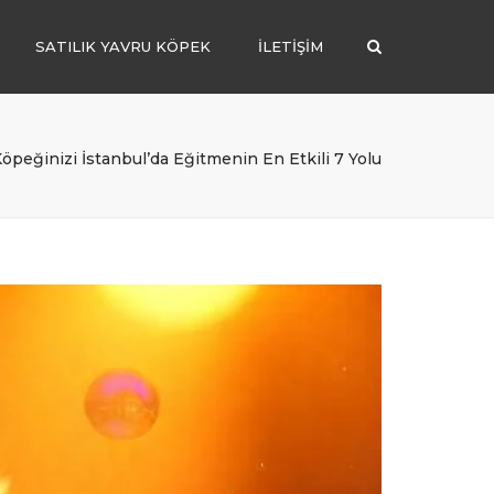
SATILIK YAVRU KÖPEK
İLETIŞIM
Search
POODLE
BELÇİKA MALİNOİS
öpeğinizi İstanbul’da Eğitmenin En Etkili 7 Yolu
POMERANİAN
MALTİPOO
CHOW CHOW
GOLDEN RETRİEVER
BORDER COLLİE
LABRADOR RETRİEVER
ALMAN ÇOBAN
AMERİKAN AKİTA İNU