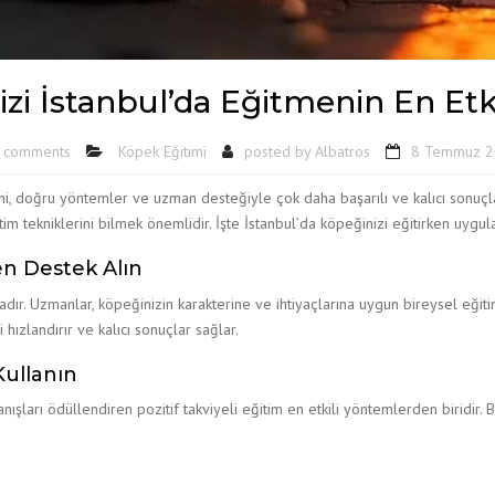
zi İstanbul’da Eğitmenin En Etki
 comments
Köpek Eğitimi
posted by
Albatros
8 Temmuz 
imi, doğru yöntemler ve uzman desteğiyle çok daha başarılı ve kalıcı sonuçl
itim tekniklerini bilmek önemlidir. İşte İstanbul’da köpeğinizi eğitirken uygul
en Destek Alın
ır. Uzmanlar, köpeğinizin karakterine ve ihtiyaçlarına uygun bireysel eğit
ızlandırır ve kalıcı sonuçlar sağlar.
Kullanın
ları ödüllendiren pozitif takviyeli eğitim en etkili yöntemlerden biridir. B