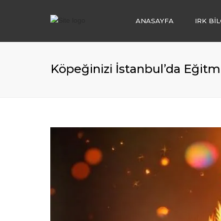
ANASAYFA
IRK BİL
KÖPEK OTELİ
KÖPEK EĞİTİM
Köpeğinizi İstanbul’da Eğitme
KÖPEK SAHİP
IRK DANIŞMAN
KÖPEK BAKIM
YAVRU KÖPEK 