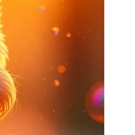
CAVOODLE
MALTESE TERRİER
YORKSHİRE TERRİER