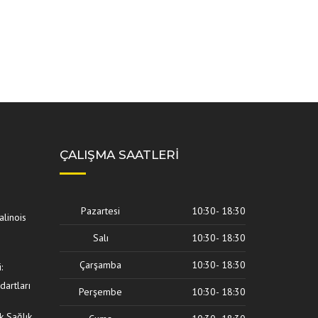
ÇALIŞMA SAATLERI
Pazartesi
10:30- 18:30
alinois
Salı
10:30- 18:30
Çarşamba
10:30- 18:30
:
dartları
Perşembe
10:30- 18:30
k Sağlık