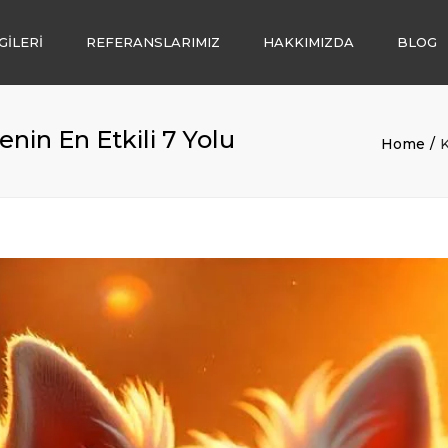
GİLERİ
REFERANSLARIMIZ
HAKKIMIZDA
BLOG
İ
nin En Etkili 7 Yolu
Home
K
LENDİRME
LIĞI
I
SATIŞI