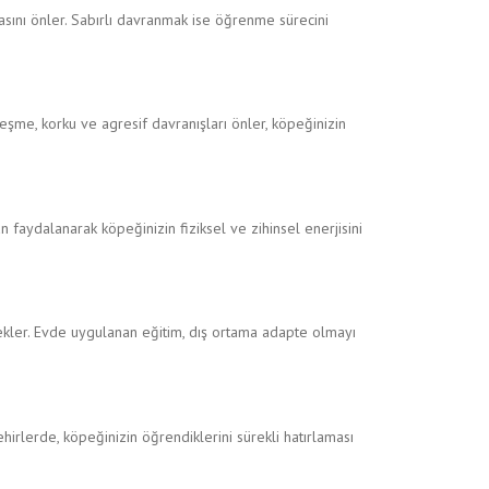
masını önler. Sabırlı davranmak ise öğrenme sürecini
leşme, korku ve agresif davranışları önler, köpeğinizin
 faydalanarak köpeğinizin fiziksel ve zihinsel enerjisini
stekler. Evde uygulanan eğitim, dış ortama adapte olmayı
ehirlerde, köpeğinizin öğrendiklerini sürekli hatırlaması