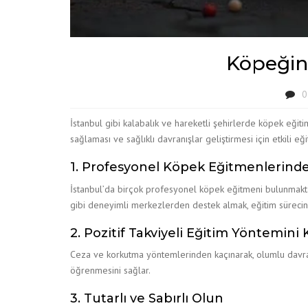
Köpeğini
0
İstanbul gibi kalabalık ve hareketli şehirlerde köpek eğit
sağlaması ve sağlıklı davranışlar geliştirmesi için etkili eğ
1. Profesyonel Köpek Eğitmenlerind
İstanbul’da birçok profesyonel köpek eğitmeni bulunmaktad
gibi deneyimli merkezlerden destek almak, eğitim sürecini h
2. Pozitif Takviyeli Eğitim Yöntemini 
Ceza ve korkutma yöntemlerinden kaçınarak, olumlu davranış
öğrenmesini sağlar.
3. Tutarlı ve Sabırlı Olun