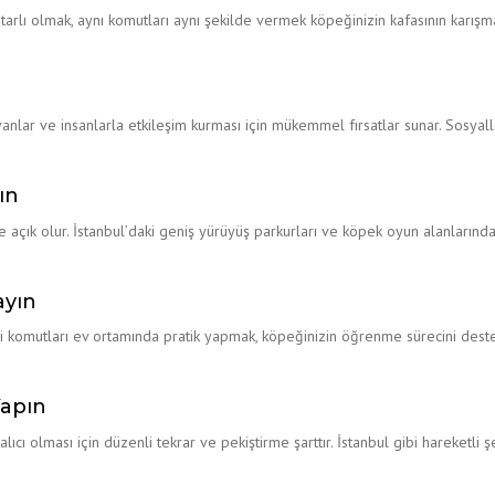
utarlı olmak, aynı komutları aynı şekilde vermek köpeğinizin kafasının karış
yvanlar ve insanlarla etkileşim kurması için mükemmel fırsatlar sunar. Sosyal
ın
açık olur. İstanbul’daki geniş yürüyüş parkurları ve köpek oyun alanlarından
ayın
” gibi komutları ev ortamında pratik yapmak, köpeğinizin öğrenme sürecini de
Yapın
ıcı olması için düzenli tekrar ve pekiştirme şarttır. İstanbul gibi hareketli ş