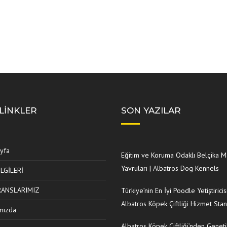
 LINKLER
SON YAZILAR
yfa
Eğitim ve Koruma Odaklı Belçika M
Yavruları | Albatros Dog Kennels
İLGİLERİ
RANSLARIMIZ
Türkiye’nin En İyi Poodle Yetiştiricisi
Albatros Köpek Çiftliği Hizmet Stan
mızda
Albatros Köpek Çiftliği’nden Geneti