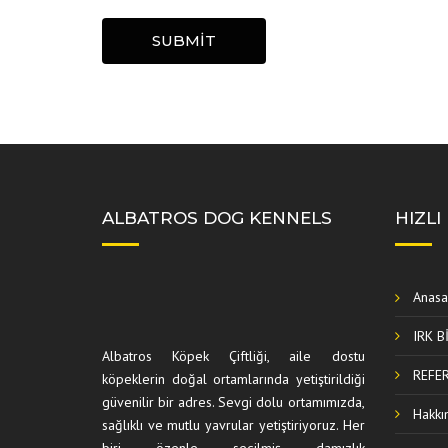
SUBMIT
ALBATROS DOG KENNELS
HIZLI
Anasa
IRK B
Albatros Köpek Çiftliği, aile dostu
REFE
köpeklerin doğal ortamlarında yetiştirildiği
güvenilir bir adres. Sevgi dolu ortamımızda,
Hakkı
sağlıklı ve mutlu yavrular yetiştiriyoruz. Her
biri özenle seçilmiş damızlık