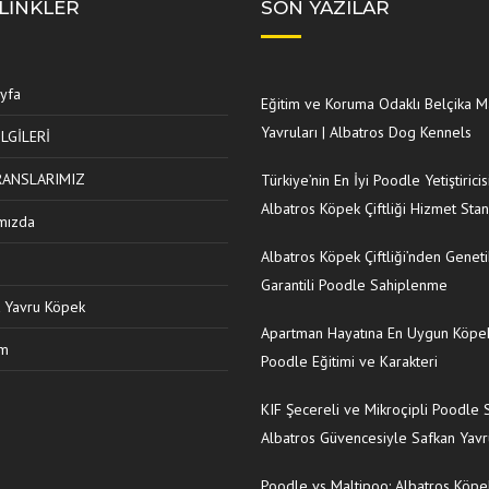
 LINKLER
SON YAZILAR
yfa
Eğitim ve Koruma Odaklı Belçika M
Yavruları | Albatros Dog Kennels
İLGİLERİ
RANSLARIMIZ
Türkiye’nin En İyi Poodle Yetiştiricisi
Albatros Köpek Çiftliği Hizmet Stan
mızda
Albatros Köpek Çiftliği’nden Geneti
Garantili Poodle Sahiplenme
ık Yavru Köpek
Apartman Hayatına En Uygun Köpek
im
Poodle Eğitimi ve Karakteri
KIF Şecereli ve Mikroçipli Poodle Sa
Albatros Güvencesiyle Safkan Yavr
Poodle vs Maltipoo: Albatros Köpek 