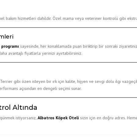
temel bakım hizmetleri dahildir. Özel mama veya veteriner kontrolü gibi ekstra
mleri
 programı
sayesinde, her konaklamada puan biriktirip bir sonraki ziyaretiniz
vantajlı fiyatlarla yerinizi ayırtabilirsiniz.
Terrier gibi özen isteyen bir ırk için kalite, hijyen ve sevgi dolu ilgi vazge
-performans açısından en dengeli seçimi sunar.
rol Altında
üşünmek istiyorsanız,
Albatros Köpek Oteli
sizin için en doğru adres. Hemen i