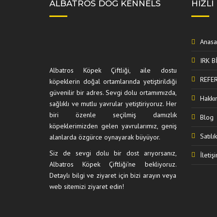
ALBATROS DOG KENNELS
HIZLI
Anasa
IRK B
Albatros Köpek Çiftliği, aile dostu
REFE
köpeklerin doğal ortamlarında yetiştirildiği
güvenilir bir adres. Sevgi dolu ortamımızda,
Hakkı
sağlıklı ve mutlu yavrular yetiştiriyoruz. Her
biri özenle seçilmiş damızlık
Blog
köpeklerimizden gelen yavrularımız, geniş
Satıl
alanlarda özgürce oynayarak büyüyor.
Siz de sevgi dolu bir dost arıyorsanız,
İletiş
Albatros Köpek Çiftliği’ne bekliyoruz.
Detaylı bilgi ve ziyaret için bizi arayın veya
web sitemizi ziyaret edin!