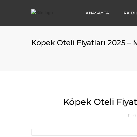
ANASAYFA
IRK Bİ
KÖPEK OTEL
KÖPEK EĞİTİ
Köpek Oteli Fiyatları 2025 –
KÖPEK SAHİ
IRK DANIŞMAN
KÖPEK BAKIM
YAVRU KÖPEK
Köpek Oteli Fiyat
0