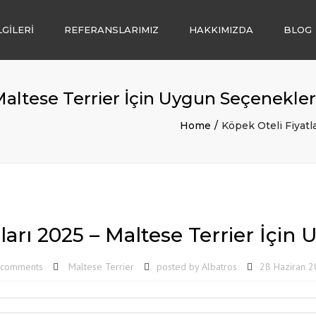
LGİLERİ
REFERANSLARIMIZ
HAKKIMIZDA
BLOG
İ
Mİ
 Maltese Terrier İçin Uygun Seçenekler
PLENDİRME
Home
Köpek Oteli Fiyatl
LIĞI
I
 SATIŞI
ları 2025 – Maltese Terrier İçi
 comments
Maltese Terrier
posted by
Albatros
28 Haziran 