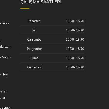
ÇALIŞMA SAATLERI
Pazartesi
10:30- 18:30
alinois
Salı
10:30- 18:30
Çarşamba
10:30- 18:30
:
dartları
Perşembe
10:30- 18:30
k Sağlık
Cuma
10:30- 18:30
Cumartesi
10:30- 18:30
: Toy
tışı:
ular
Çiftliği