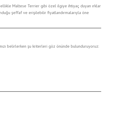
ellikle Maltese Terrier gibi özel ilgiye ihtiyaç duyan ırklar
CAVOODLE
unduğu şeffaf ve erişilebilir fiyatlandırmalarıyla öne
MALTESE TERRİER
YORKSHİRE TERRİER
ımızı belirlerken şu kriterleri göz önünde bulunduruyoruz: