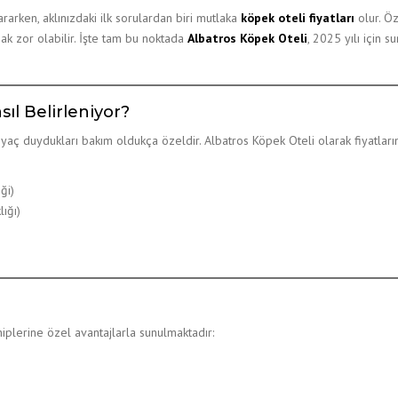
rken, aklınızdaki ilk sorulardan biri mutlaka
köpek oteli fiyatları
olur. Öz
ak zor olabilir. İşte tam bu noktada
Albatros Köpek Oteli
, 2025 yılı için s
sıl Belirleniyor?
htiyaç duydukları bakım oldukça özeldir. Albatros Köpek Oteli olarak fiyatlar
ği)
ığı)
hiplerine özel avantajlarla sunulmaktadır: