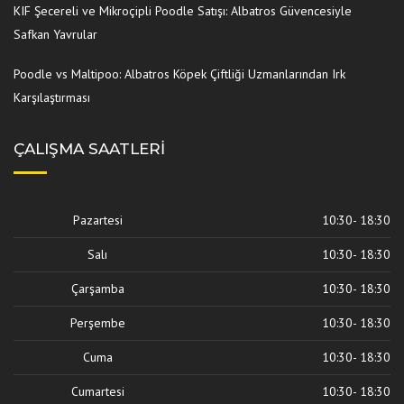
KIF Şecereli ve Mikroçipli Poodle Satışı: Albatros Güvencesiyle
Safkan Yavrular
Poodle vs Maltipoo: Albatros Köpek Çiftliği Uzmanlarından Irk
Karşılaştırması
ÇALIŞMA SAATLERI
Pazartesi
10:30- 18:30
Salı
10:30- 18:30
Çarşamba
10:30- 18:30
Perşembe
10:30- 18:30
Cuma
10:30- 18:30
Cumartesi
10:30- 18:30