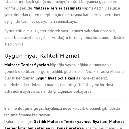
İstanbul merkezli çiftliğimiz, Türkiye’nin dört bir yanına güvenli ve
konforlu şekilde
Maltese Terrier teslimatı
yapmaktadır. Özellikle
şehir dışından gelen talepler için özel taşıma kafesleri ve veteriner
eşliğinde teslimat opsiyonları sunmaktayız.
Ayrıca çiftliğimizi ziyaret ederek yavrularımızı yakından görebilir,
anne-babalarıyla tanışabilir ve doğru tercihi yapma konusunda destek
alabilirsiniz.
Uygun Fiyat, Kaliteli Hizmet
Maltese Terrier fiyatları
köpeğin yaşına, eğitim durumuna ve
genetik özelliklerine göre farklılık gösterebilir. Ancak Sıradışı Albatros
olarak her zaman
uygun fiyat politikası
ile hareket ederiz.
Kandırılmadan, dolandırılmadan, tam bir şeffaflıkla yeni bir dost
edinmek istiyorsanız, sizi de çiftliğimize bekliyoruz.
Bizimle iletişime geçin, hayatınıza neşe katacak o pamuk gibi dostla
tanışma fırsatını kaçırmayın.
Daha fazlası için:
Satılık Maltese Terrier yavrusu fiyatları
,
Maltese
Terrier İstanbul satış
,
en iyi köpek üreticisi
anahtar kelimeleriyle