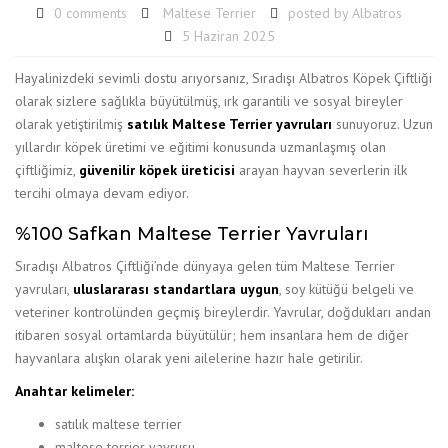
0 comments
Maltese Terrier
posted by
Albatros
5 Haziran 2025
Hayalinizdeki sevimli dostu arıyorsanız, Sıradışı Albatros Köpek Çiftliği
olarak sizlere sağlıkla büyütülmüş, ırk garantili ve sosyal bireyler
olarak yetiştirilmiş
satılık Maltese Terrier yavruları
sunuyoruz. Uzun
yıllardır köpek üretimi ve eğitimi konusunda uzmanlaşmış olan
çiftliğimiz,
güvenilir köpek üreticisi
arayan hayvan severlerin ilk
tercihi olmaya devam ediyor.
%100 Safkan Maltese Terrier Yavruları
Sıradışı Albatros Çiftliği’nde dünyaya gelen tüm Maltese Terrier
yavruları,
uluslararası standartlara uygun
, soy kütüğü belgeli ve
veteriner kontrolünden geçmiş bireylerdir. Yavrular, doğdukları andan
itibaren sosyal ortamlarda büyütülür; hem insanlara hem de diğer
hayvanlara alışkın olarak yeni ailelerine hazır hale getirilir.
Anahtar kelimeler:
satılık maltese terrier
maltese terrier yavrusu