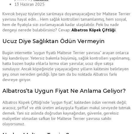
13 Haziran 2025
Kıvırcık beyaz tüyleriyle sarılmaya doyamayacağınız bir Maltese Terrier
yavrusu hayal edin… Hem sağlık kontrolleri tamamlanmış, hem sosyal,
hem de fiyatıyla sizi zorlamayacak kadar ulaşılabilir. Peki bu nadir
dengeyi nerede bulabilirsiniz? Cevap:
Albatros Köpek Çiftliği
.
Ucuz Diye Sağlıktan Ödün Vermeyin
Bugün internette “uygun fiyatlı Maltese Terrier yavrusu” arayan onlarca
kişi kandırılıyor. Yetersiz bakımla büyümüş, sağlık kontrolleri yapılmamış,
hatta bazen başka ırklarla kırma olan yavrular, ucuz diye satışa
sunuluyor. Ancak köpeğinizle yaşayacağınız yılların kalitesini belirleyen
şey, onun nereden geldiği. İşte tam da bu noktada Albatros farkı
devreye giriyor.
Albatros’ta Uygun Fiyat Ne Anlama Geliyor?
Albatros Köpek Çiftliği’nde “uygun fiyat”, kaliteden ödün vermek değil;
aracısız, şeffaf ve etik üretim anlayışıyla fiyatları makul seviyede tutmak
demek. Yani siz aslında doğrudan kaynağından, güvenle, gereksiz
maliyetler olmadan safkan bir Maltese Terrier yavrusu sahibi
oluyorsunuz.