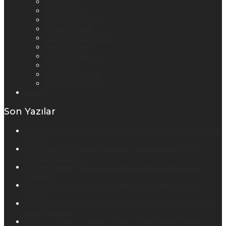
MALTİPOO
CHOW CHOW
GOLDEN RETRİEVER
BORDER COLLİE
LABRADOR RETRİEVER
ALMAN ÇOBAN
AMERİKAN AKİTA İNU
CAVOODLE
MALTESE TERRİER
YORKSHİRE TERRİER
İletişim
Son Yazılar
Eğitim ve Koruma Odaklı Belçika Malinois Yavruları | Albatros Dog
Kennels
Türkiye’nin En İyi Poodle Yetiştiricisi: Albatros Köpek Çiftliği
Hizmet Standartları
Albatros Köpek Çiftliği’nden Genetik Sağlık Garantili Poodle
Sahiplenme
Apartman Hayatına En Uygun Köpek: Toy Poodle Eğitimi ve
Karakteri
KIF Şecereli ve Mikroçipli Poodle Satışı: Albatros Güvencesiyle
Safkan Yavrular
Poodle vs Maltipoo: Albatros Köpek Çiftliği Uzmanlarından Irk