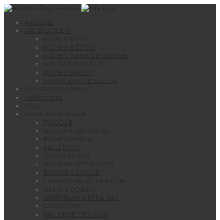
Anasayfa
IRK BİLGİLERİ
KÖPEK OTELİ
KÖPEK EĞİTİMİ
KÖPEK SAHİPLENDİRME
IRK DANIŞMANLIĞI
KÖPEK BAKIMI
YAVRU KÖPEK SATIŞI
REFERANSLARIMIZ
Hakkımızda
Blog
Satılık Yavru Köpek
POODLE
BELÇİKA MALİNOİS
POMERANİAN
MALTİPOO
CHOW CHOW
GOLDEN RETRİEVER
BORDER COLLİE
LABRADOR RETRİEVER
ALMAN ÇOBAN
AMERİKAN AKİTA İNU
CAVOODLE
MALTESE TERRİER