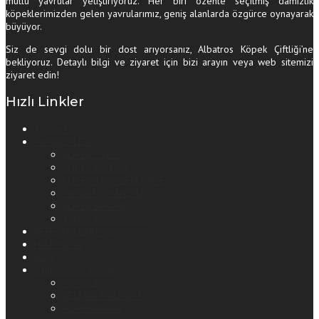
mutlu yavrular yetiştiriyoruz. Her biri özenle seçilmiş damızlık
köpeklerimizden gelen yavrularımız, geniş alanlarda özgürce oynayarak
büyüyor.
Siz de sevgi dolu bir dost arıyorsanız, Albatros Köpek Çiftliği’ne
bekliyoruz. Detaylı bilgi ve ziyaret için bizi arayın veya web sitemizi
ziyaret edin!
Hızlı Linkler
Anasayfa
IRK BİLGİLERİ
KÖPEK OTELİ
KÖPEK EĞİTİMİ
KÖPEK SAHİPLENDİRME
IRK DANIŞMANLIĞI
KÖPEK BAKIMI
YAVRU KÖPEK SATIŞI
REFERANSLARIMIZ
Hakkımızda
Blog
Satılık Yavru Köpek
POODLE
BELÇİKA MALİNOİS
POMERANİAN