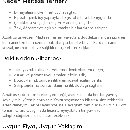
Neden Maltese Terrier?
Ev hayatına mükemmel uyum sağlar,
Hipoalerjenik tüy yapısıyla alerjisi olanlara bile uygundur,
Çocuklarla ve yaşlı bireylerle arası çok iyidir,
Zeki, öğrenmeye açık ve itaatkâr bir karaktere sahiptir.
Albatros’ta yetişen Maltese Terrier yavruları, doğdukları andan itibaren
hem anneleri hem uzman bakıcılarıyla birlikte büyür. Bu da onların
sosyal, insan odaklı ve sağlıklı gelişmelerini sağlar.
Peki Neden Albatros?
Tüm yavrular düzenli veteriner kontrolünden geçer,
Aşıları ve parazit uygulamaları eksiksizdir,
Doğdukları ilk günden itibaren sosyal eğitim verilir,
Sahiplendirme sonrası danışmanlık desteği sağlanır.
Albatros sadece bir üretim yeri değil, aynı zamanda her bir yavruyu
sevgiyle büyüten bir yuvadır. Yavru seçiminden itibaren size rehberlik
eden deneyimli ekibi sayesinde, ne alacağınızı tam olarak bilirsiniz. Göz
teması kuran, kucağınızda huzurla uyuyabilen bir yavruyu
sahiplendiğinizde farkı hissedeceksiniz.
Uygun Fiyat, Uygun Yaklaşım